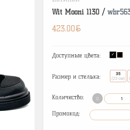
Wit Mooni
1130
/
wbr56
BYN
423.00
Доступные цвета:
35
Размер и стелька:
(23 см)
Количество:
Промокод: