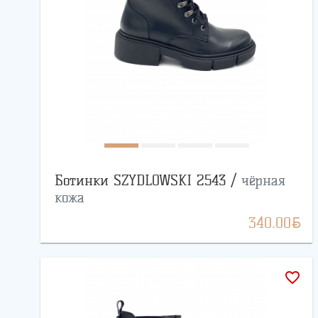
Ботинки SZYDLOWSKI 2543 /
чёрная
кожа
BYN
340.00
favorite_border