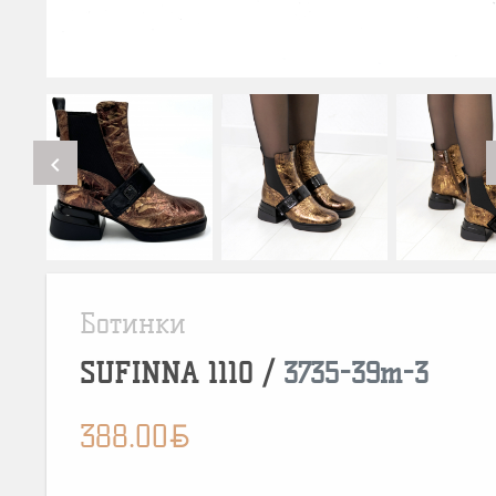
chevron_left
Ботинки
SUFINNA
1110
/
3735-39m-3
BYN
388.00