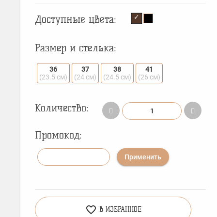
Доступные цвета:
Размер и стелька:
36
37
38
41
(23.5 см)
(24 см)
(24.5 см)
(26 см)
Количество:
Промокод:
Применить
favorite_border
В ИЗБРАННОЕ