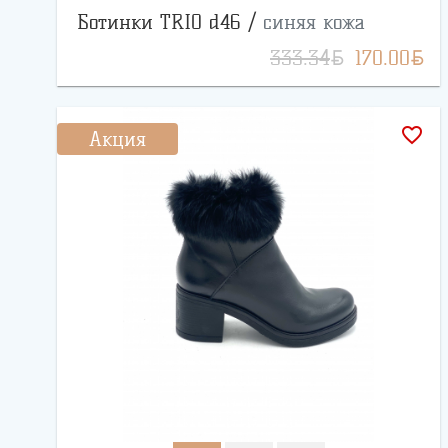
Ботинки TRIO d46 /
синяя кожа
BYN
BYN
333.34
170.00
favorite_border
Акция