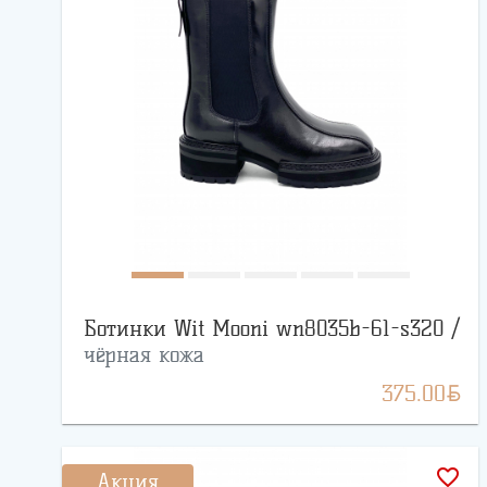
Ботинки Wit Mooni wn8035b-61-s320 /
чёрная кожа
BYN
375.00
favorite_border
Акция