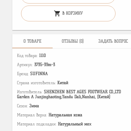
shopping_cart
В КОРЗИНУ
О ТОВАРЕ
ОТЗЫВЫ (0)
ЗАДАТЬ ВОПРОС
Код товара:
1110
Артикул:
3735-39m-3
Бренд:
SUFINNA
Страна изготовитель:
Китай
Изготовитель:
SHENZHEN BEST AGES FOOTWEAR CO.,LTD
Garden A Junjinghaoting,Yandu Dali,Nanhai, (Китай)
Сезон:
Зима
Материал верха:
Натуральная кожа
Материал подкладки:
Натуральный мех