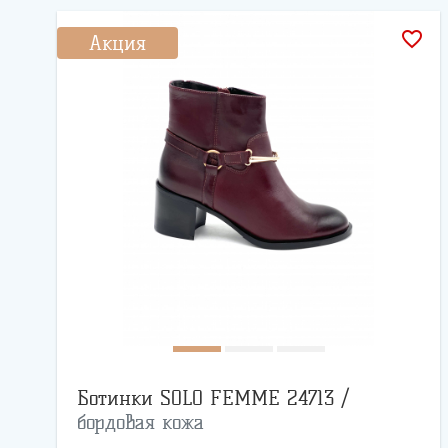
favorite_border
Акция
Ботинки SOLO FEMME 24713 /
бордовая кожа