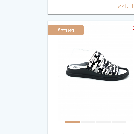
221.0
favo
Акция