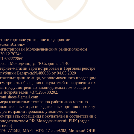
стное торговое унитарное предприятие
искониСтиль»
регистрирован Молодечненским райисполкомом
 30.12.2024г
П 692272860
рес: г.Молодечно, ул.Ф.Скорины 24-40
тернет-магазин зарегистрирован в Торговом реестре
спублики Беларусь:№480636 от 04.05.2020
нтактные данные лица, уполномоченного продавцом
ссматривать обращения покупателей о нарушении их
ав, предусмотренных законодательством о защите
ав потребителей +375296788202,
sconi.shoes@gmail.com
мера контактных телефонов работников местных
полнительных и распорядительных органов по месту
с. регистрации продавца, уполномоченных
ссматривать обращения покупателей в соответствии с
конодательством РБ: Молодечненский РИК (отдел
рговли)
0176-771583, МАРТ +375-17-3259202, Минский ОИК