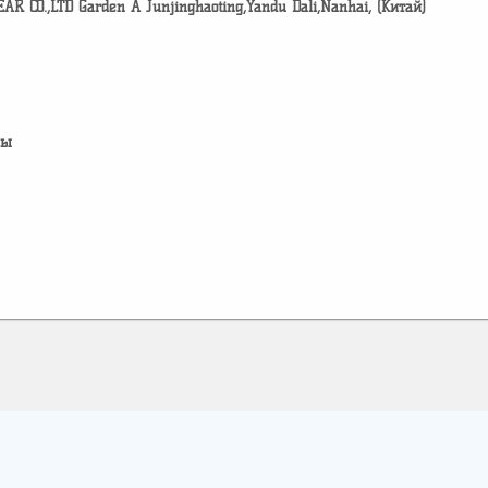
CO.,LTD Garden A Junjinghaoting,Yandu Dali,Nanhai, (Китай)
лы