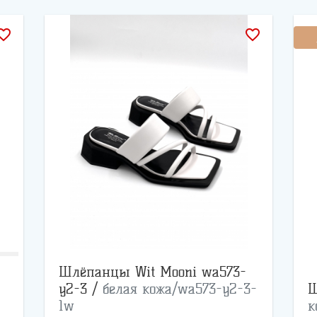
rite_border
favorite_border
Шлёпанцы Wit Mooni wa573-
y2-3 /
белая кожа/wa573-y2-3-
Ш
1w
к