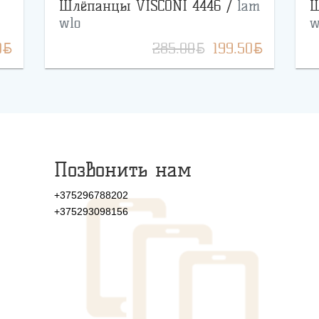
Шлёпанцы VISCONI 4446 /
lam
Ш
wlo
w
BYN
BYN
BYN
0
285.00
199.50
Позвонить нам
+375296788202
+375293098156