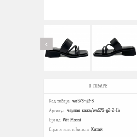
chevron_left
О ТОВАРЕ
Код товара:
wa573-y2-3
Артикул:
черная кожа/wa573-y2-2-1b
Бренд:
Wit Mooni
Страна изготовитель:
Китай