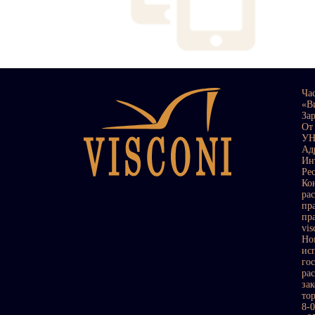
Ча
«В
За
От
УН
Ад
Ин
Ре
Ко
ра
пр
пр
vi
Но
ис
го
ра
за
то
8-