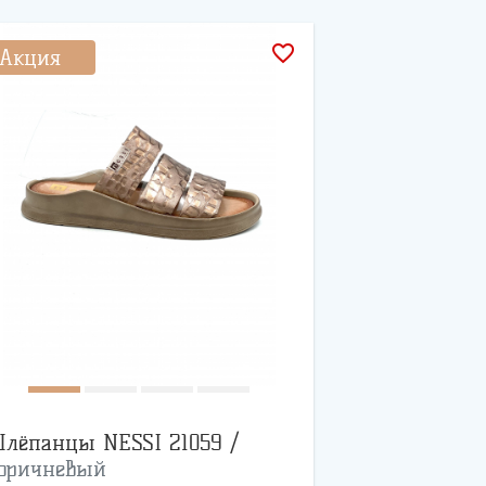
favorite_border
Акция
лёпанцы NESSI 21059 /
оричневый