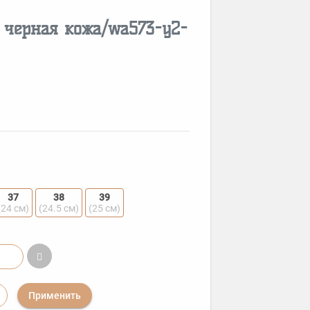
/
черная кожа/wa573-y2-
37
38
39
(24 см)
(24.5 см)
(25 см)
Применить