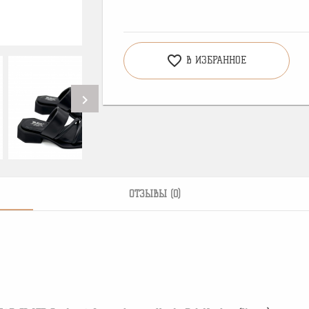
favorite_border
В ИЗБРАННОЕ
chevron_right
ОТЗЫВЫ (0)