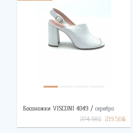
Босоножки VISCONI 4049 /
серебро
BYN
BYN
274.38
219.50