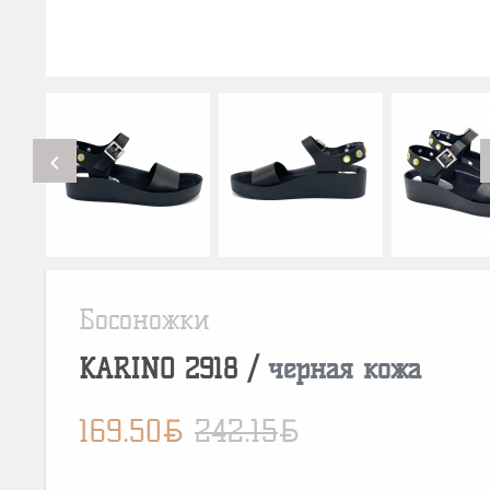
chevron_left
Босоножки
KARINO
2918
/
черная кожа
BYN
BYN
169.50
242.15