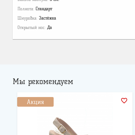
Полнота:
Стандарт
Шнуровка:
Застёжка
Открытый нос:
Да
Мы рекомендуем
favorite_border
Акция