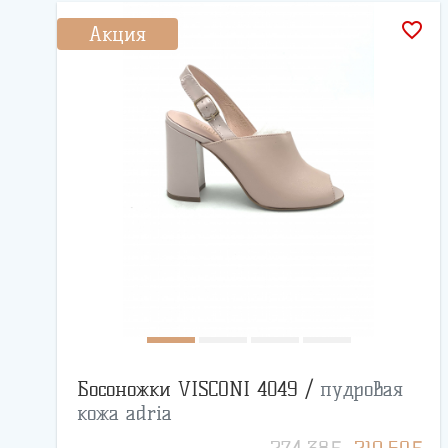
favorite_border
Акция
Босоножки VISCONI 4049 /
пудровая
кожа adria
BYN
BYN