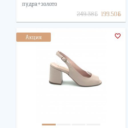
пудра+золото
BYN
BYN
249.38
199.50
favorite_border
Акция