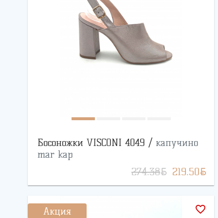
Босоножки VISCONI 4049 /
капучино
mar kap
BYN
BYN
274.38
219.50
favorite_border
Акция