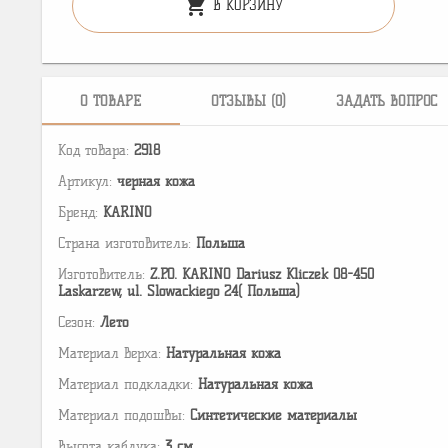
shopping_cart
В КОРЗИНУ
О ТОВАРЕ
ОТЗЫВЫ (0)
ЗАДАТЬ ВОПРОС
Код товара:
2918
Артикул:
черная кожа
Бренд:
KARINO
Страна изготовитель:
Польша
Изготовитель:
Z.P.O. KARINO Dariusz Kliczek 08-450
Laskarzew, ul. Slowackiego 24( Польша)
Сезон:
Лето
Материал верха:
Натуральная кожа
Материал подкладки:
Натуральная кожа
Материал подошвы:
Cинтетические материалы
Высота каблука:
3 см.