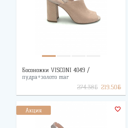
Босоножки VISCONI 4049 /
пудра+золото mar
BYN
BYN
274.38
219.50
favorite_border
Акция