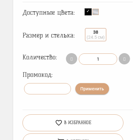
Доступные цвета:
38
Размер и стелька:
(24.5 см)
Количество:
Промокод:
Применить
favorite_border
В ИЗБРАННОЕ