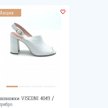
favorite_border
Акция
осоножки VISCONI 4049 /
еребро