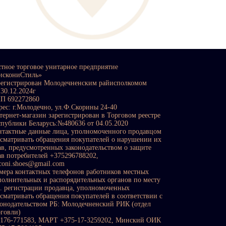
стное торговое унитарное предприятие
искониСтиль»
регистрирован Молодечненским райисполкомом
 30.12.2024г
П 692272860
рес: г.Молодечно, ул.Ф.Скорины 24-40
тернет-магазин зарегистрирован в Торговом реестре
спублики Беларусь:№480636 от 04.05.2020
нтактные данные лица, уполномоченного продавцом
ссматривать обращения покупателей о нарушении их
ав, предусмотренных законодательством о защите
ав потребителей +375296788202,
sconi.shoes@gmail.com
мера контактных телефонов работников местных
полнительных и распорядительных органов по месту
с. регистрации продавца, уполномоченных
ссматривать обращения покупателей в соответствии с
конодательством РБ: Молодечненский РИК (отдел
рговли)
0176-771583, МАРТ +375-17-3259202, Минский ОИК