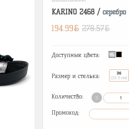
KARINO
2468
/
серебро
BYN
BYN
194.99
278.57
Доступные цвета:
36
Размер и стелька:
(23.5 см)
Количество:
Промокод: