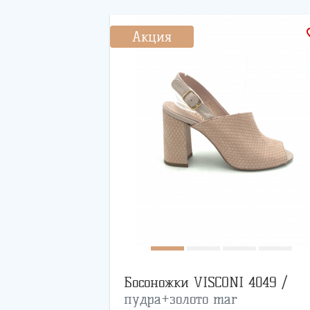
favo
Акция
Босоножки VISCONI 4049 /
пудра+золото mar