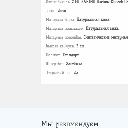
Изготовитель:
Z.P.O. KARINO Dariusz Kliczek 0
Сезон:
Лето
Материал верха:
Натуральная кожа
Материал подкладки:
Натуральная кожа
Материал подошвы:
Cинтетические материа
Высота каблука:
3 см.
Полнота:
Стандарт
Шнуровка:
Застёжка
Открытый нос:
Да
Мы рекомендуем