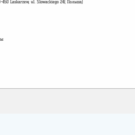
8-450 Laskarzew, ul. Slowackiego 24( Польша)
лы