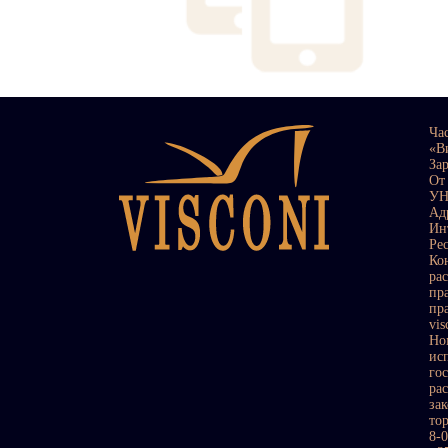
Ча
«В
За
От
УН
Ад
Ин
Ре
Ко
ра
пр
пр
vi
Но
ис
го
ра
за
то
8-