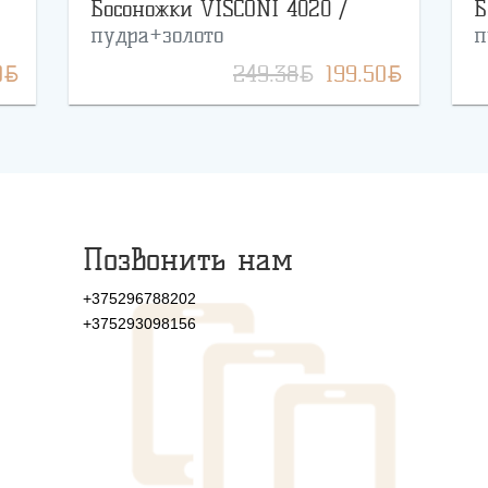
Босоножки VISCONI 4020 /
Б
пудра+золото
п
BYN
BYN
BYN
0
249.38
199.50
Позвонить нам
+375296788202
+375293098156