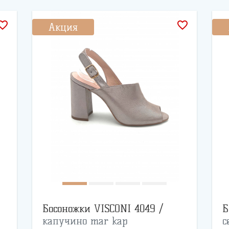
rite_border
favorite_border
Акция
Босоножки VISCONI 4049 /
Б
капучино mar kap
с