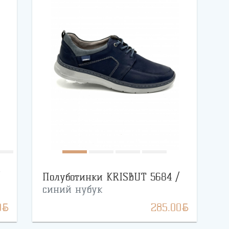
Полуботинки KRISBUT 5684 /
синий нубук
BYN
BYN
0
285.00