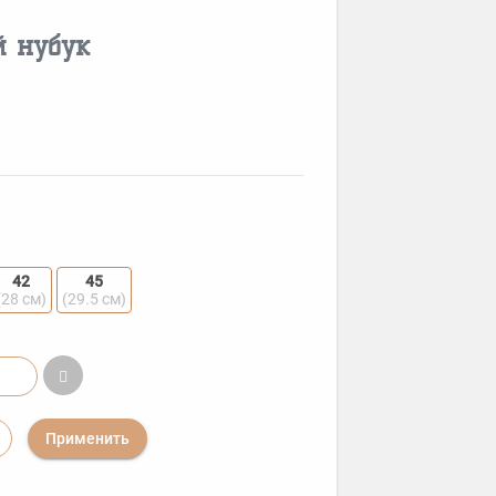
 нубук
42
45
(28 см)
(29.5 см)
Применить