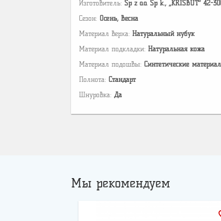
Изготовитель:
Sp z o.o. Sp k., „KRISBUT” 42-3
Сезон:
Осень, Весна
Материал верха:
Натуральный нубук
Материал подкладки:
Натуральная кожа
Материал подошвы:
Cинтетические материа
Полнота:
Стандарт
Шнуровка:
Да
Мы рекомендуем
favo