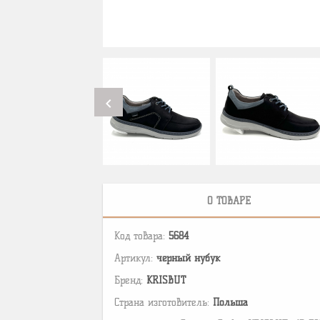
chevron_left
О ТОВАРЕ
Код товара:
5684
Артикул:
черный нубук
Бренд:
KRISBUT
Страна изготовитель:
Польша