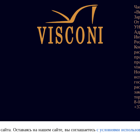
Ча
«В
За
От
УН
Ад
Ин
Ре
Ко
ра
пр
пр
vi
Но
ис
го
ра
за
то
8-
+3
сайта. Оставаясь на нашем сайте, вы соглашаетесь
с условиями использо