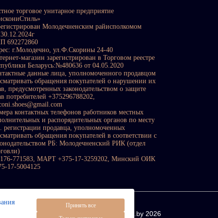
стное торговое унитарное предприятие
искониСтиль»
регистрирован Молодечненским райисполкомом
 30.12.2024г
П 692272860
рес: г.Молодечно, ул.Ф.Скорины 24-40
тернет-магазин зарегистрирован в Торговом реестре
спублики Беларусь:№480636 от 04.05.2020
нтактные данные лица, уполномоченного продавцом
ссматривать обращения покупателей о нарушении их
ав, предусмотренных законодательством о защите
ав потребителей +375296788202,
sconi.shoes@gmail.com
мера контактных телефонов работников местных
полнительных и распорядительных органов по месту
с. регистрации продавца, уполномоченных
ссматривать обращения покупателей в соответствии с
конодательством РБ: Молодечненский РИК (отдел
рговли)
0176-771583, МАРТ +375-17-3259202, Минский ОИК
75-17-5004125
вания
Принять все
All rights reserved © https://visconi.by 2026