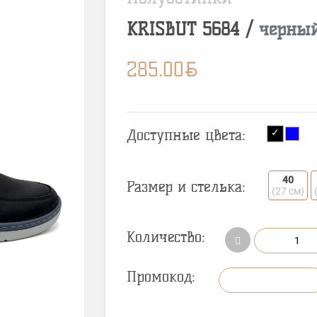
KRISBUT
5684
/
черный
BYN
285.00
Доступные цвета:
40
Размер и стелька:
(27 см)
Количество:
Промокод: