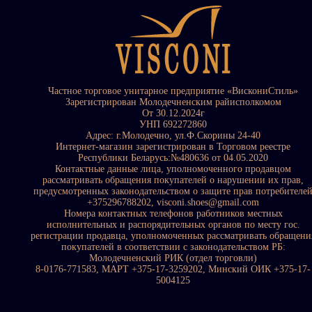
Частное торговое унитарное предприятие «ВискониСтиль»
Зарегистрирован Молодечненским райисполкомом
От 30.12.2024г
УНП 692272860
Адрес: г.Молодечно, ул.Ф.Скорины 24-40
Интернет-магазин зарегистрирован в Торговом реестре
Республики Беларусь:№480636 от 04.05.2020
Контактные данные лица, уполномоченного продавцом
рассматривать обращения покупателей о нарушении их прав,
предусмотренных законодательством о защите прав потребителе
+375296788202, visconi.shoes@gmail.com
Номера контактных телефонов работников местных
исполнительных и распорядительных органов по месту гос.
регистрации продавца, уполномоченных рассматривать обращени
покупателей в соответствии с законодательством РБ:
Молодечненский РИК (отдел торговли)
8-0176-771583, МАРТ +375-17-3259202, Минский ОИК +375-17-
5004125