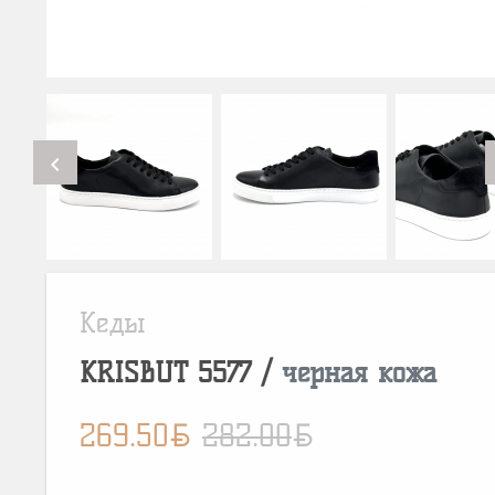
chevron_left
Кеды
KRISBUT
5577
/
черная кожа
BYN
BYN
269.50
282.00