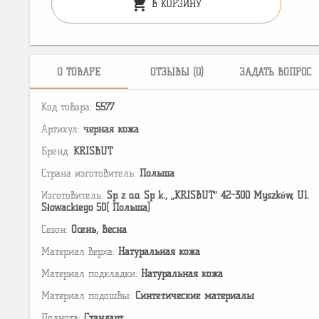
shopping_cart
В КОРЗИНУ
О ТОВАРЕ
ОТЗЫВЫ (0)
ЗАДАТЬ ВОПРОС
Код товара:
5577
Артикул:
черная кожа
Бренд:
KRISBUT
Страна изготовитель:
Польша
Изготовитель:
Sp z o.o. Sp k., „KRISBUT” 42-300 Myszków, Ul.
Słowackiego 50( Польша)
Сезон:
Осень, Весна
Материал верха:
Натуральная кожа
Материал подкладки:
Натуральная кожа
Материал подошвы:
Cинтетические материалы
Полнота:
Стандарт