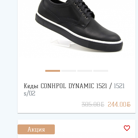
Кеды CONHPOL DYNAMIC 1521 /
1521
s/02
BYN
BYN
305.00
244.00
favorite_border
Акция