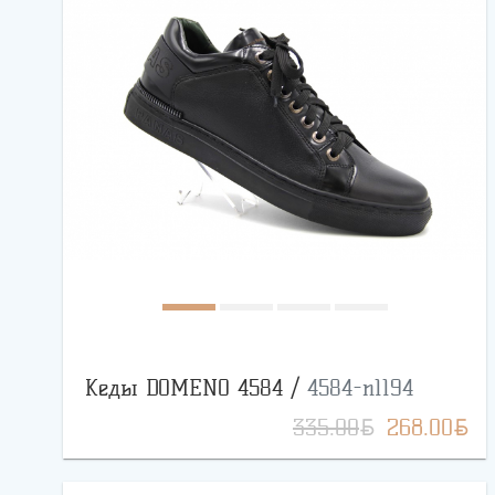
Кеды DOMENO 4584 /
4584-n1194
BYN
BYN
335.00
268.00