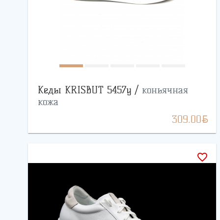
Кеды KRISBUT 5457y /
коньячная
кожа
BYN
309.00
favorite_border