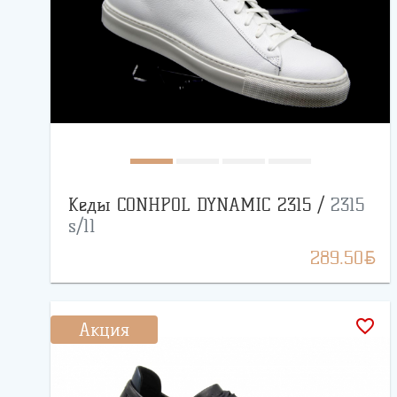
Кеды CONHPOL DYNAMIC 2315 /
2315
s/11
BYN
289.50
favorite_border
Акция