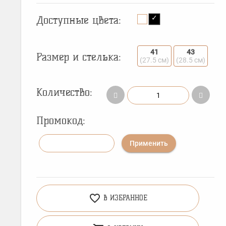
Доступные цвета:
41
43
Размер и стелька:
(27.5 см)
(28.5 см)
Количество:
Промокод:
Применить
favorite_border
В ИЗБРАННОЕ