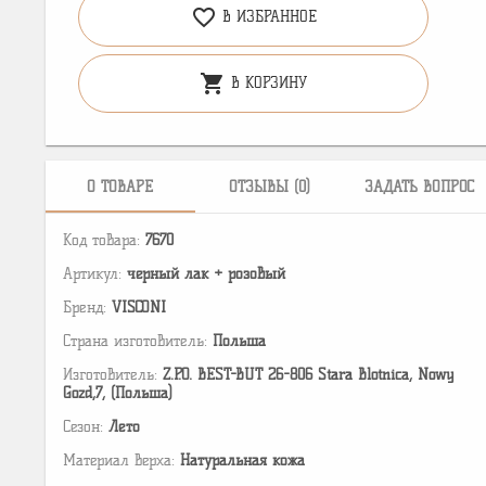
favorite_border
В ИЗБРАННОЕ
shopping_cart
В КОРЗИНУ
О ТОВАРЕ
ОТЗЫВЫ (0)
ЗАДАТЬ ВОПРОС
Код товара:
7670
Артикул:
черный лак + розовый
Бренд:
VISCONI
Страна изготовитель:
Польша
Изготовитель:
Z.P.O. BEST-BUT 26-806 Stara Blotnica, Nowy
Gozd,7, (Польша)
Сезон:
Лето
Материал верха:
Натуральная кожа