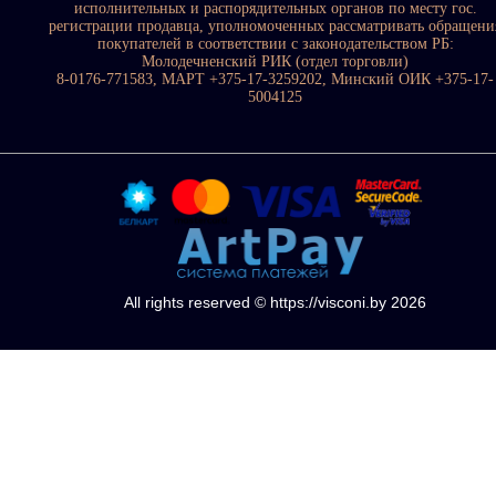
исполнительных и распорядительных органов по месту гос.
регистрации продавца, уполномоченных рассматривать обращени
покупателей в соответствии с законодательством РБ:
Молодечненский РИК (отдел торговли)
8-0176-771583, МАРТ +375-17-3259202, Минский ОИК +375-17-
5004125
All rights reserved © https://visconi.by 2026