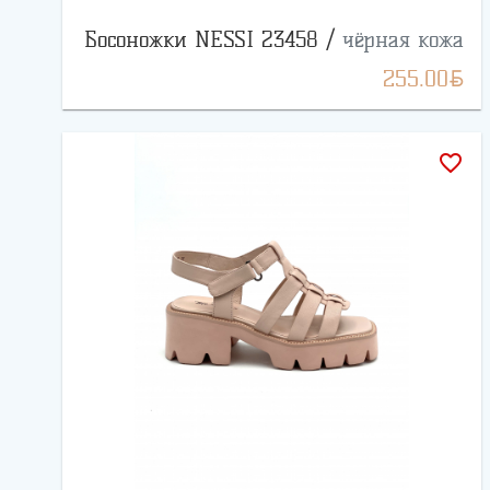
Босоножки NESSI 23458 /
чёрная кожа
BYN
255.00
favorite_border