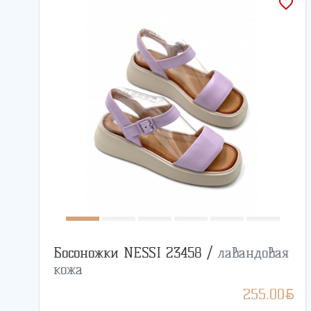
favorite_border
Босоножки NESSI 23458 /
лавандовая
кожа
BYN
255.00