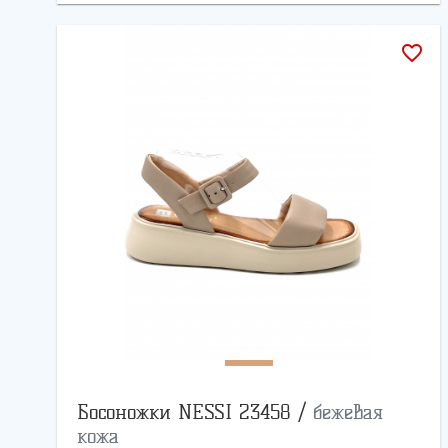
favorite_border
Босоножки NESSI 23458 /
бежевая
кожа