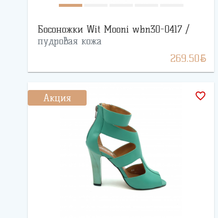
Босоножки Wit Mooni wbn30-0417 /
пудровая кожа
BYN
269.50
favorite_border
Акция