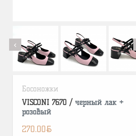
chevron_left
Босоножки
VISCONI
7670
/
черный лак +
розовый
BYN
270.00