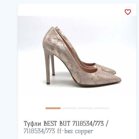
favorite_border
Туфли BEST BUT 7118534/773 /
7118534/773 ff-bez copper