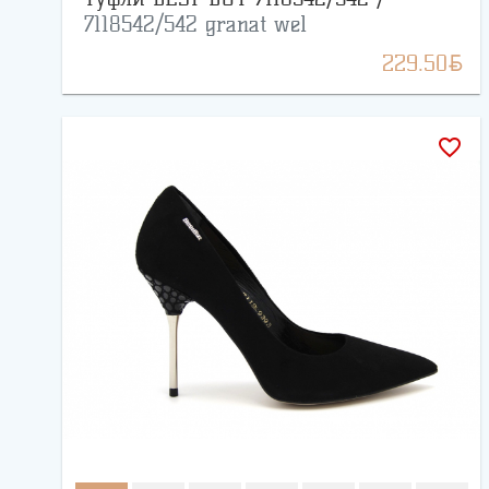
7118542/542 granat wel
BYN
229.50
favorite_border