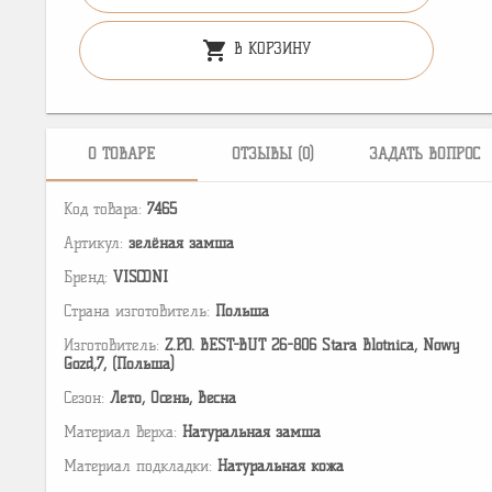
shopping_cart
В КОРЗИНУ
О ТОВАРЕ
ОТЗЫВЫ (0)
ЗАДАТЬ ВОПРОС
Код товара:
7465
Артикул:
зелёная замша
Бренд:
VISCONI
Страна изготовитель:
Польша
Изготовитель:
Z.P.O. BEST-BUT 26-806 Stara Blotnica, Nowy
Gozd,7, (Польша)
Сезон:
Лето, Осень, Весна
Материал верха:
Натуральная замша
Материал подкладки:
Натуральная кожа