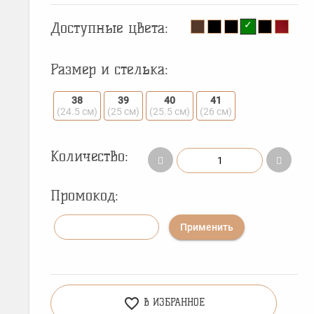
Доступные цвета:
Размер и стелька:
38
39
40
41
(24.5 см)
(25 см)
(25.5 см)
(26 см)
Количество:
Промокод:
Применить
favorite_border
В ИЗБРАННОЕ