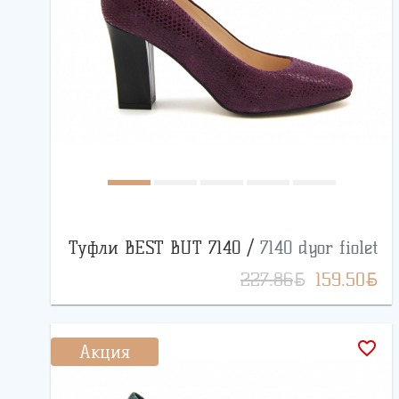
Туфли BEST BUT 7140 /
7140 dyor fiolet
BYN
BYN
227.86
159.50
favorite_border
Акция