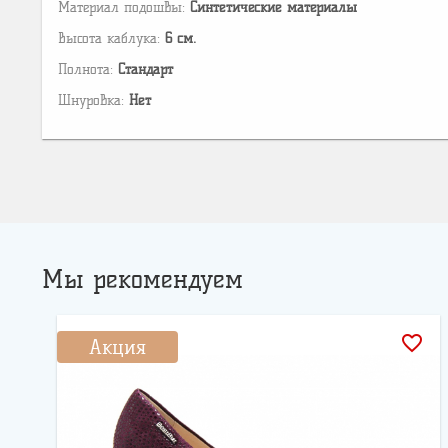
Материал подошвы:
Cинтетические материалы
Высота каблука:
6 см.
Полнота:
Стандарт
Шнуровка:
Нет
Мы рекомендуем
favorite_border
Акция