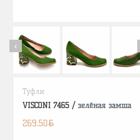
chevron_left
Туфли
VISCONI
7465
/
зелёная замша
BYN
269.50