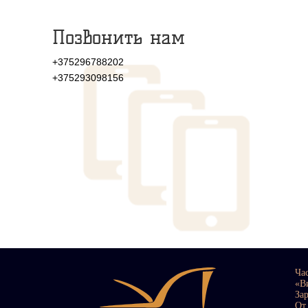
Позвонить нам
+375296788202
+375293098156
Ча
«В
За
От