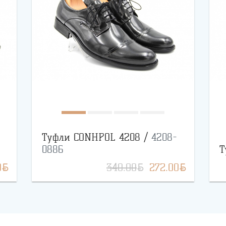
Туфли CONHPOL 4208 /
4208-
0886
Т
BYN
BYN
BYN
0
340.00
272.00