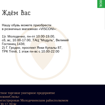
Ждём Вас
Нашу обувь можете приобрести
в розничных магазинах «VISCONI»:
1)г. Молодечно, пн-пт 10.00-19.00,
сб, вс, 10.00-17.00, ТАЦ "Модуль", Великий
Гостинец 143б;
2) Г. Гродно, проспект Янки Купалы 87,
ТРК Triniti, 1 этаж пн-вс с 10.00-22.00
стное торговое унитарное предприятие
искониСтиль»
регистрирован Молодечненским райисполкомом
 30.12.2024г