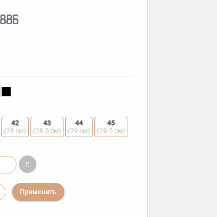
886
42
43
44
45
(28 см)
(28.5 см)
(29 см)
(29.5 см)
Применить