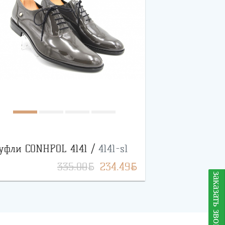
уфли CONHPOL 4141 /
4141-s1
BYN
BYN
335.00
234.49
заказать звонок