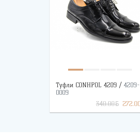
Туфли CONHPOL 4209 /
4209-
0009
BYN
340.00
272.0