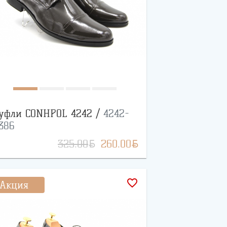
уфли CONHPOL 4242 /
4242-
386
BYN
BYN
325.00
260.00
favorite_border
Акция