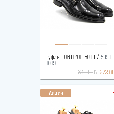
Туфли CONHPOL 5099 /
5099-
0009
BYN
340.00
272.0
favo
Акция