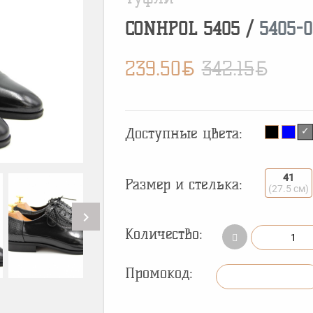
CONHPOL
5405
/
5405-0
BYN
BYN
239.50
342.15
Доступные цвета:
41
Размер и стелька:
(27.5 см)
chevron_right
Количество:
Промокод: