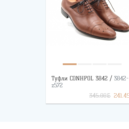
Туфли CONHPOL 3842 /
3842-
z572
BYN
345.00
241.4