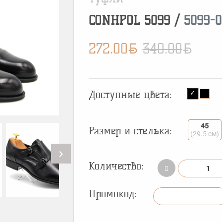
CONHPOL
5099
/
5099-0
BYN
BYN
272.00
340.00
Доступные цвета:
45
Размер и стелька:
(29.5 см)
chevron_right
Количество:
Промокод: