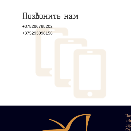
Позвонить нам
+375296788202
+375293098156
Ча
«В
За
От