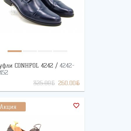
уфли CONHPOL 4242 /
4242-
452
BYN
BYN
325.00
260.00
favorite_border
Акция