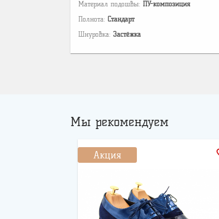
Материал подошвы:
ПУ-композиция
Полнота:
Стандарт
Шнуровка:
Застёжка
Мы рекомендуем
favo
Акция