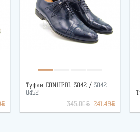
Туфли CONHPOL 3842 /
3842-
0452
Т
BYN
BYN
BYN
9
345.00
241.49