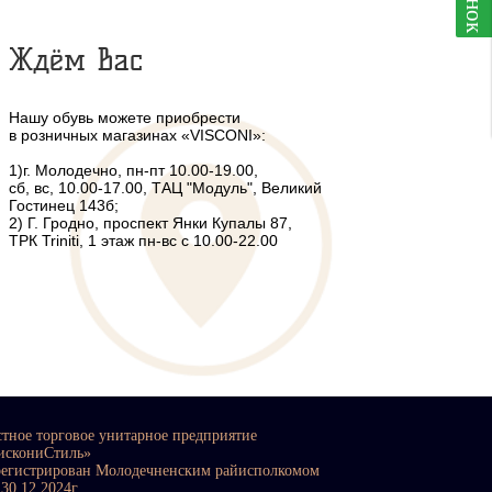
Ждём Вас
Нашу обувь можете приобрести
в розничных магазинах «VISCONI»:
1)г. Молодечно, пн-пт 10.00-19.00,
сб, вс, 10.00-17.00, ТАЦ "Модуль", Великий
Гостинец 143б;
2) Г. Гродно, проспект Янки Купалы 87,
ТРК Triniti, 1 этаж пн-вс с 10.00-22.00
стное торговое унитарное предприятие
искониСтиль»
регистрирован Молодечненским райисполкомом
 30.12.2024г