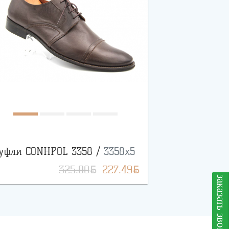
уфли CONHPOL 3358 /
3358x5
BYN
BYN
325.00
227.49
заказать звонок