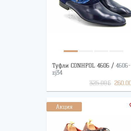
Туфли CONHPOL 4606 /
4606-
zj34
BYN
325.00
260.0
favo
Акция