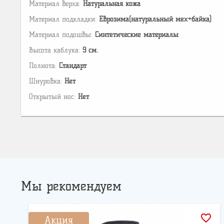
Материал верха:
Натуральная кожа
Материал подкладки:
Еврозима(натуральный мех+байка)
Материал подошвы:
Cинтетические материалы
Высота каблука:
9 см.
Полнота:
Стандарт
Шнуровка:
Нет
Открытый нос:
Нет
Мы рекомендуем
favorite_border
Акция