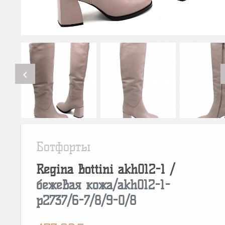
chevron_left
Ботфорты
Regina Bottini
akh012-1
/
бежевая кожа/akh012-1-
p2737/6-7/8/9-0/8