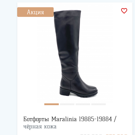
favorite_border
Акция
Ботфорты Maralinia 19885-19884 /
чёрная кожа