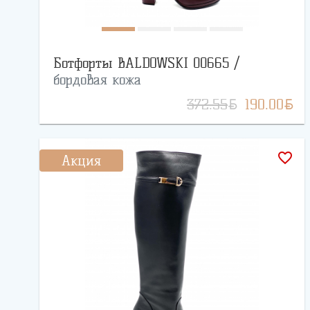
Ботфорты BALDOWSKI 00665 /
бордовая кожа
BYN
BYN
372.55
190.00
favorite_border
Акция