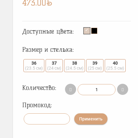
BYN
473.00
Доступные цвета:
Размер и стелька:
36
37
38
39
40
(23.5 см)
(24 см)
(24.5 см)
(25 см)
(25.5 см)
Количество:
Промокод:
Применить