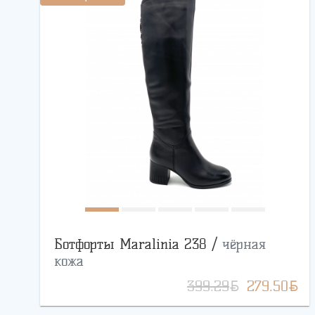
Ботфорты Maralinia 238 /
чёрная
кожа
BYN
BYN
399.29
279.50