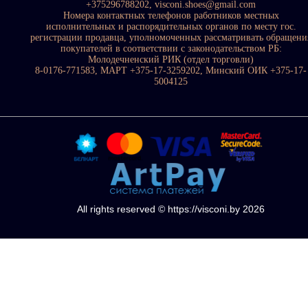
+375296788202, visconi.shoes@gmail.com
Номера контактных телефонов работников местных
исполнительных и распорядительных органов по месту гос.
регистрации продавца, уполномоченных рассматривать обращени
покупателей в соответствии с законодательством РБ:
Молодечненский РИК (отдел торговли)
8-0176-771583, МАРТ +375-17-3259202, Минский ОИК +375-17-
5004125
All rights reserved © https://visconi.by 2026