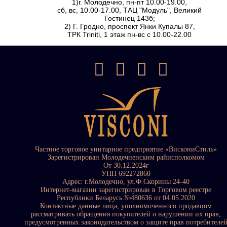
1)г. Молодечно, пн-пт 10.00-19.00,
сб, вс, 10.00-17.00, ТАЦ "Модуль", Великий
Гостинец 143б;
2) Г. Гродно, проспект Янки Купалы 87,
ТРК Triniti, 1 этаж пн-вс с 10.00-22.00
Частное торговое унитарное предприятие «ВискониСтиль»
Зарегистрирован Молодечненским райисполкомом
От 30.12.2024г
УНП 692272860
Адрес: г.Молодечно, ул.Ф.Скорины 24-40
Интернет-магазин зарегистрирован в Торговом реестре
Республики Беларусь:№480636 от 04.05.2020
Контактные данные лица, уполномоченного продавцом
рассматривать обращения покупателей о нарушении их прав,
предусмотренных законодательством о защите прав потребителе