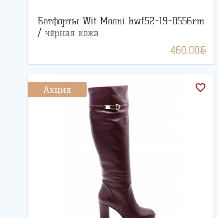
Ботфорты Wit Mooni bwf52-19-0556rm
/
чёрная кожа
BYN
460.00
favorite_border
Акция