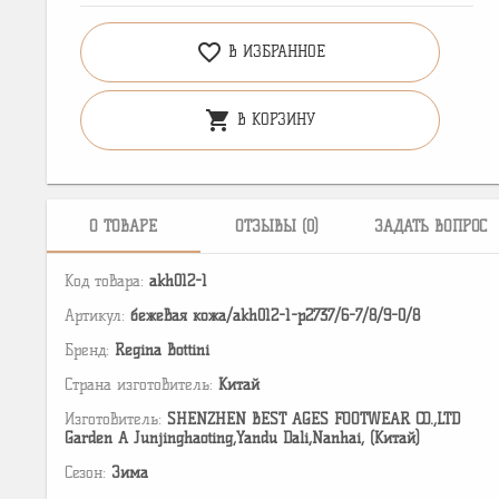
favorite_border
В ИЗБРАННОЕ
shopping_cart
В КОРЗИНУ
О ТОВАРЕ
ОТЗЫВЫ (0)
ЗАДАТЬ ВОПРОС
Код товара:
akh012-1
Артикул:
бежевая кожа/akh012-1-p2737/6-7/8/9-0/8
Бренд:
Regina Bottini
Страна изготовитель:
Китай
Изготовитель:
SHENZHEN BEST AGES FOOTWEAR CO.,LTD
Garden A Junjinghaoting,Yandu Dali,Nanhai, (Китай)
Сезон:
Зима