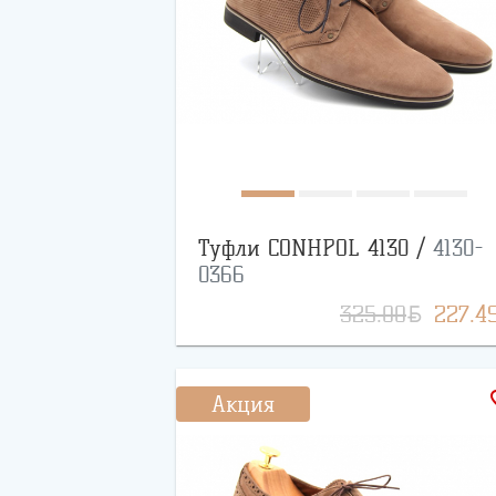
Туфли CONHPOL 4130 /
4130-
0366
BYN
325.00
227.4
favo
Акция