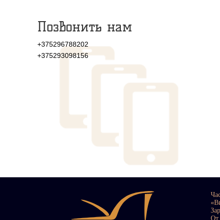
Позвонить нам
+375296788202
+375293098156
Ча
«В
За
От