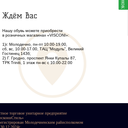
Ждём Вас
Нашу обувь можете приобрести
в розничных магазинах «VISCONI»:
1)г. Молодечно, пн-пт 10.00-19.00,
сб, вс, 10.00-17.00, ТАЦ "Модуль", Великий
Гостинец 143б;
2) Г. Гродно, проспект Янки Купалы 87,
ТРК Triniti, 1 этаж пн-вс с 10.00-22.00
стное торговое унитарное предприятие
искониСтиль»
регистрирован Молодечненским райисполкомом
 30.12.2024г