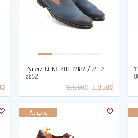
Туфли CONHPOL 3987 /
3987-
Т
zb52
0
BYN
BYN
BYN
9
325.00
189.50
rite_border
favorite_border
Акция