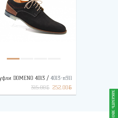
уфли DOMENO 4013 /
4013-n911
BYN
BYN
315.00
252.00
заказать звонок