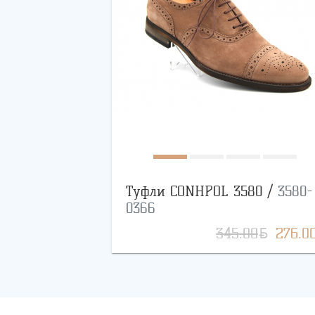
Туфли CONHPOL 3580 /
3580-
0366
BYN
345.00
276.0