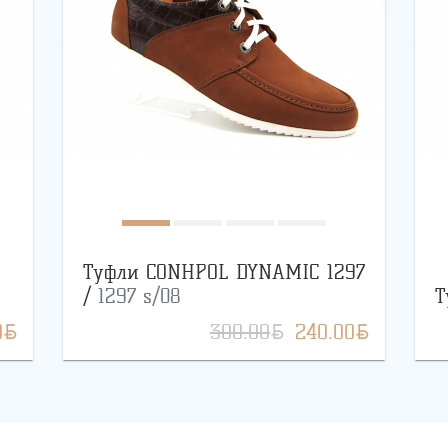
Туфли CONHPOL DYNAMIC 1297
/
1297 s/08
Т
BYN
BYN
BYN
0
300.00
240.00