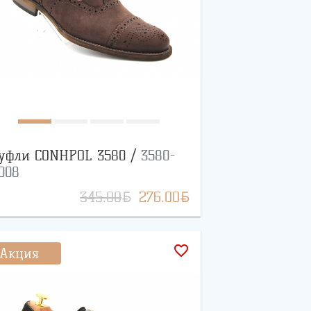
уфли CONHPOL 3580 /
3580-
008
BYN
BYN
345.00
276.00
favorite_border
Акция