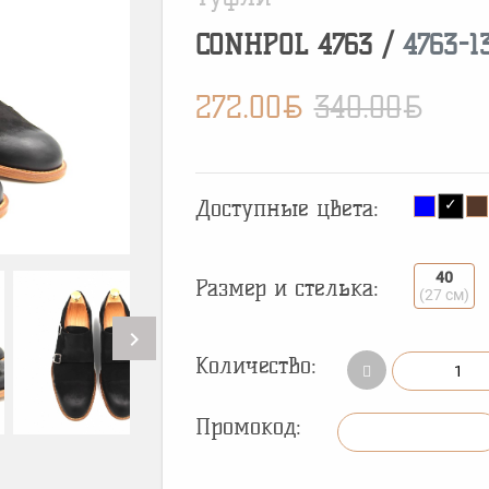
CONHPOL
4763
/
4763-1
BYN
BYN
272.00
340.00
Доступные цвета:
40
Размер и стелька:
(27 см)
chevron_right
Количество:
Промокод: