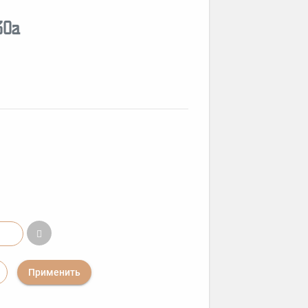
30a
Применить