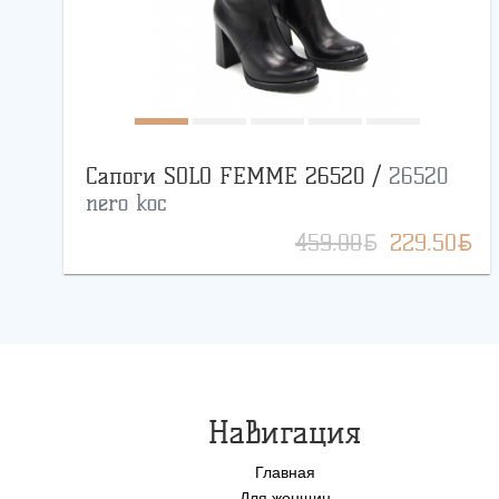
Сапоги SOLO FEMME 26520 /
26520
nero koc
BYN
BYN
459.00
229.50
Навигация
Главная
Для женщин