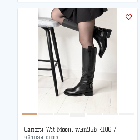
favorite_border
Сапоги Wit Mooni wbn95b-4106 /
чёрная кожа