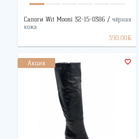
Сапоги Wit Mooni 32-15-0386 /
чёрная
кожа
BYN
390.00
favorite_border
Акция