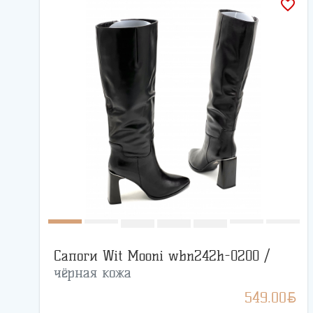
favorite_border
Сапоги Wit Mooni wbn242h-0200 /
чёрная кожа
BYN
549.00