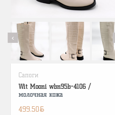
chevron_left
Сапоги
Wit Mooni
wbn95b-4106
/
молочная кожа
BYN
499.50