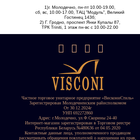
1)г. Молодечно, пн-пт 10.00-19.00,
сб, вс, 10.00-17.00, ТАЦ "Модуль", Великий
Гостинец 143б;
2) Г. Гродно, проспект Янки Купалы 87,
ТРК Triniti, 1 этаж пн-вс с 10.00-22.00
Частное торговое унитарное предприятие «ВискониСтиль»
Зарегистрирован Молодечненским райисполкомом
От 30.12.2024г
УНП 692272860
Адрес: г.Молодечно, ул.Ф.Скорины 24-40
Интернет-магазин зарегистрирован в Торговом реестре
Республики Беларусь:№480636 от 04.05.2020
Контактные данные лица, уполномоченного продавцом
рассматривать обращения покупателей о нарушении их прав,