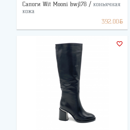
Сапоги Wit Mooni bwj178 /
коньячная
кожа
BYN
392.00
favorite_border