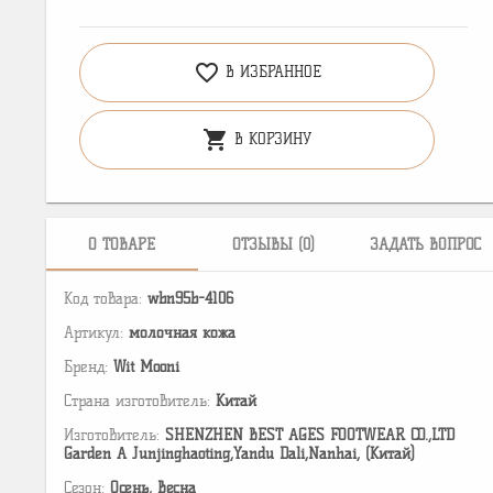
favorite_border
В ИЗБРАННОЕ
shopping_cart
В КОРЗИНУ
О ТОВАРЕ
ОТЗЫВЫ (0)
ЗАДАТЬ ВОПРОС
Код товара:
wbn95b-4106
Артикул:
молочная кожа
Бренд:
Wit Mooni
Страна изготовитель:
Китай
Изготовитель:
SHENZHEN BEST AGES FOOTWEAR CO.,LTD
Garden A Junjinghaoting,Yandu Dali,Nanhai, (Китай)
Сезон:
Осень, Весна