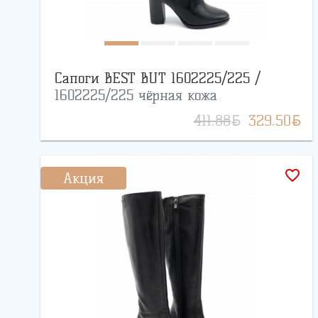
Сапоги BEST BUT 1602225/225 /
1602225/225 чёрная кожа
BYN
BYN
411.88
329.50
favorite_border
Акция