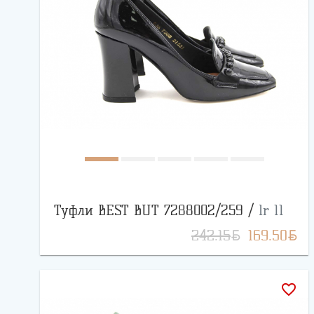
Туфли BEST BUT 7288002/259 /
lr 11
BYN
BYN
242.15
169.50
favorite_border