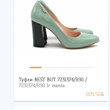
Туфли BEST BUT 7231374/890 /
7231374/890 lr menta
BYN
209.50