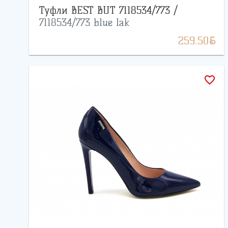
Туфли BEST BUT 7118534/773 /
7118534/773 blue lak
BYN
259.50
favorite_border