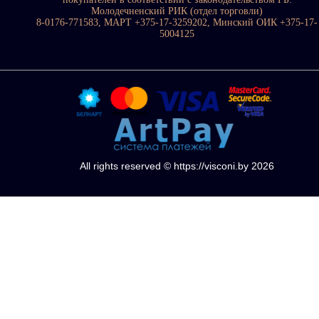
Молодечненский РИК (отдел торговли)
8-0176-771583, МАРТ +375-17-3259202, Минский ОИК +375-17-
5004125
All rights reserved © https://visconi.by 2026