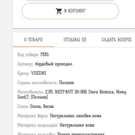
shopping_cart
В КОРЗИНУ
О ТОВАРЕ
ОТЗЫВЫ (0)
ЗАДАТЬ ВОПРОС
Код товара:
7335
Артикул:
бордовый крокодил
Бренд:
VISCONI
Страна изготовитель:
Польша
Изготовитель:
Z.P.O. BEST-BUT 26-806 Stara Blotnica, Nowy
Gozd,7, (Польша)
Сезон:
Осень, Весна
Материал верха:
Натуральная лаковая кожа
Материал подкладки:
Натуральная кожа
Материал подошвы:
Резина термопластичная