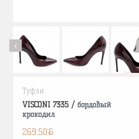
chevron_left
Туфли
VISCONI
7335
/
бордовый
крокодил
BYN
269.50