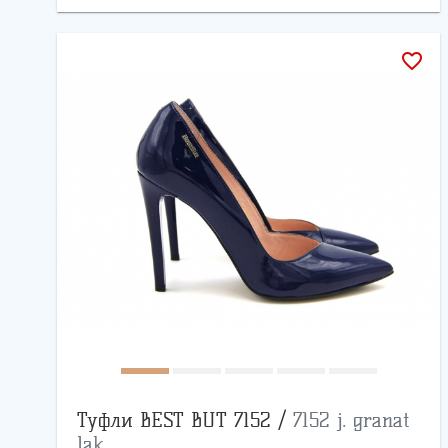
favorite_border
Туфли BEST BUT 7152 /
7152 j. granat
lak