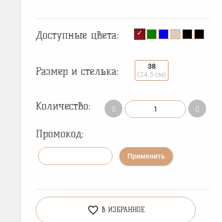
Доступные цвета:
38
Размер и стелька:
(24.5 см)
Количество:
Промокод:
Применить
favorite_border
В ИЗБРАННОЕ