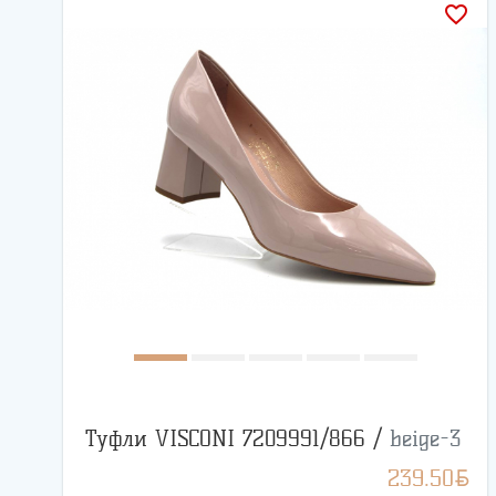
favorite_border
Туфли VISCONI 7209991/866 /
beige-3
BYN
239.50