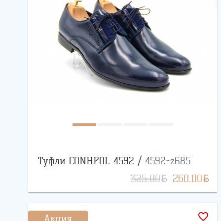
Туфли CONHPOL 4592 /
4592-z685
BYN
BYN
325.00
260.00
favorite_border
Акция