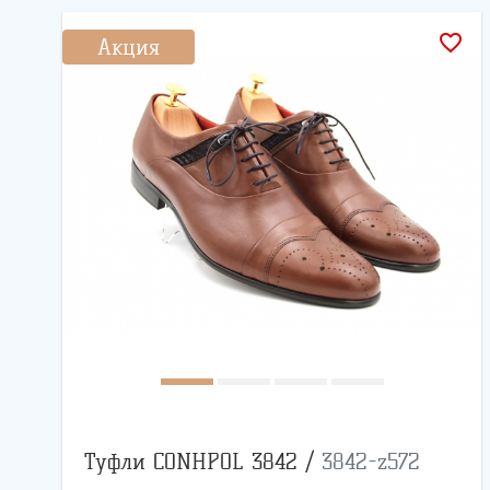
favorite_border
Акция
Туфли CONHPOL 3842 /
3842-z572