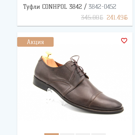
Туфли CONHPOL 3842 /
3842-0452
BYN
BYN
345.00
241.49
favorite_border
Акция