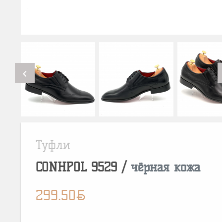
chevron_left
Туфли
CONHPOL
9529
/
чёрная кожа
BYN
299.50