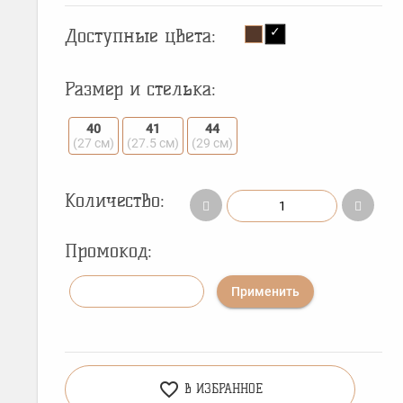
Доступные цвета:
Размер и стелька:
40
41
44
(27 см)
(27.5 см)
(29 см)
Количество:
Промокод:
Применить
favorite_border
В ИЗБРАННОЕ