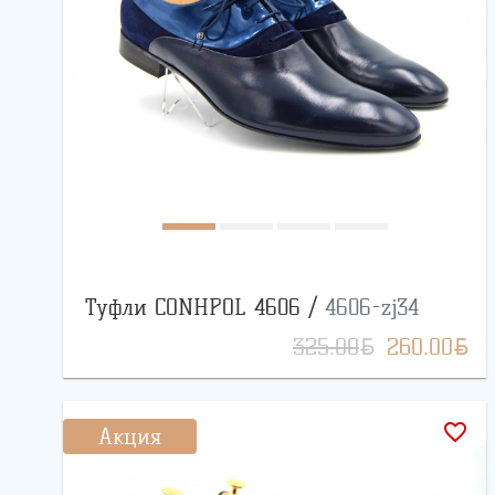
Туфли CONHPOL 4606 /
4606-zj34
BYN
BYN
325.00
260.00
favorite_border
Акция