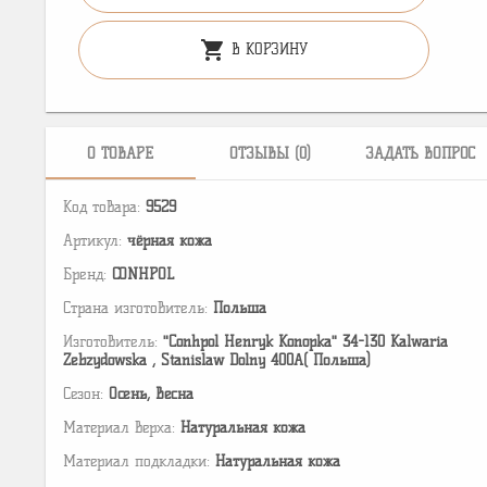
shopping_cart
В КОРЗИНУ
О ТОВАРЕ
ОТЗЫВЫ (0)
ЗАДАТЬ ВОПРОС
Код товара:
9529
Артикул:
чёрная кожа
Бренд:
CONHPOL
Страна изготовитель:
Польша
Изготовитель:
"Conhpol Henryk Konopka" 34-130 Kalwaria
Zebzydowska , Stanislaw Dolny 400A( Польша)
Сезон:
Осень, Весна
Материал верха:
Натуральная кожа
Материал подкладки:
Натуральная кожа