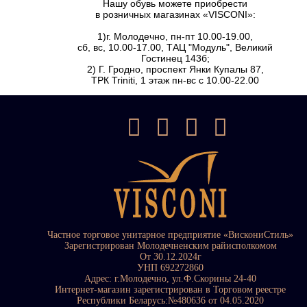
Нашу обувь можете приобрести
в розничных магазинах «VISCONI»:
1)г. Молодечно, пн-пт 10.00-19.00,
сб, вс, 10.00-17.00, ТАЦ "Модуль", Великий
Гостинец 143б;
2) Г. Гродно, проспект Янки Купалы 87,
ТРК Triniti, 1 этаж пн-вс с 10.00-22.00
Частное торговое унитарное предприятие «ВискониСтиль»
Зарегистрирован Молодечненским райисполкомом
От 30.12.2024г
УНП 692272860
Адрес: г.Молодечно, ул.Ф.Скорины 24-40
Интернет-магазин зарегистрирован в Торговом реестре
Республики Беларусь:№480636 от 04.05.2020