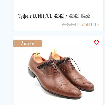
Туфли CONHPOL 4242 /
4242-0452
BYN
BYN
325.00
260.00
favorite_border
Акция