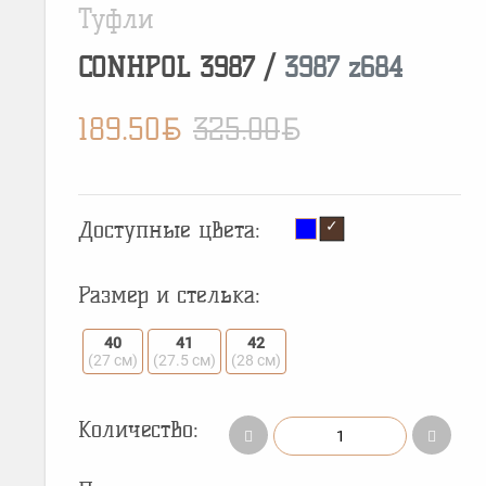
Туфли
CONHPOL
3987
/
3987 z684
BYN
BYN
189.50
325.00
Доступные цвета:
Размер и стелька:
40
41
42
(27 см)
(27.5 см)
(28 см)
Количество: