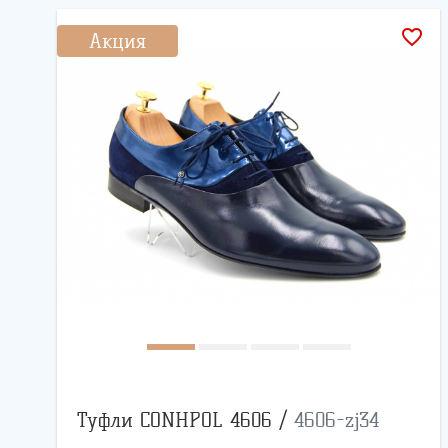
favorite_border
Акция
Туфли CONHPOL 4606 /
4606-zj34