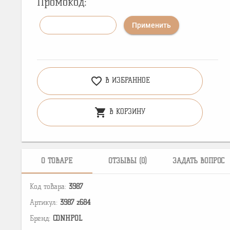
Промокод:
Применить
favorite_border
В ИЗБРАННОЕ
shopping_cart
В КОРЗИНУ
О ТОВАРЕ
ОТЗЫВЫ (0)
ЗАДАТЬ ВОПРОС
Код товара:
3987
Артикул:
3987 z684
Бренд:
CONHPOL