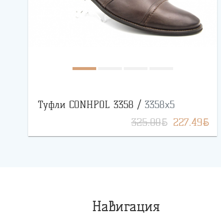
Туфли CONHPOL 3358 /
3358x5
BYN
BYN
325.00
227.49
Навигация