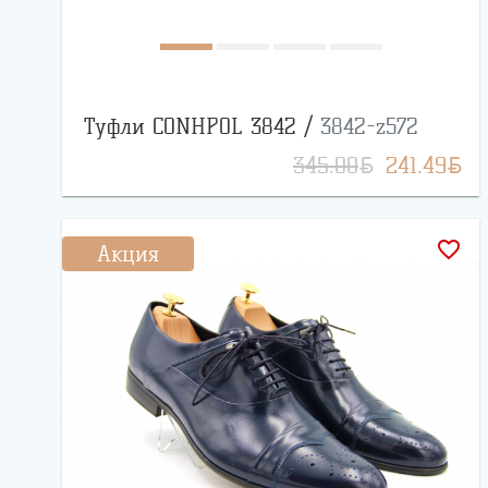
Туфли CONHPOL 3842 /
3842-z572
BYN
BYN
345.00
241.49
favorite_border
Акция