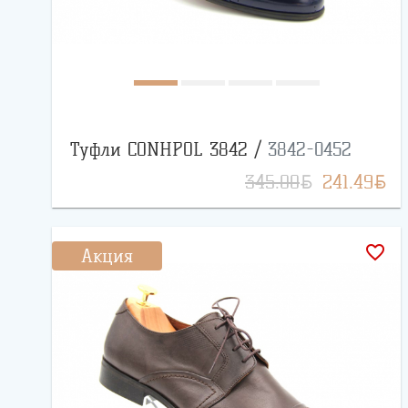
Туфли CONHPOL 3842 /
3842-0452
BYN
BYN
345.00
241.49
favorite_border
Акция