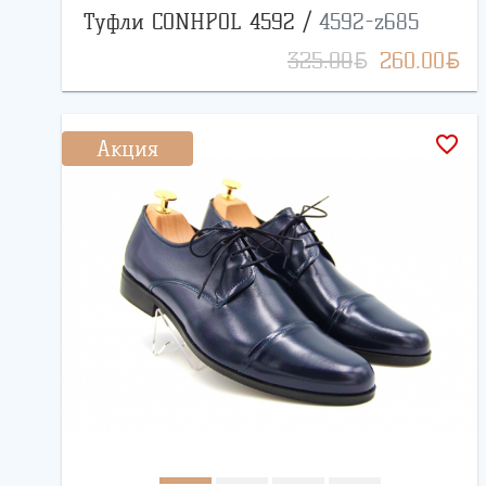
Туфли CONHPOL 4592 /
4592-z685
BYN
BYN
325.00
260.00
favorite_border
Акция