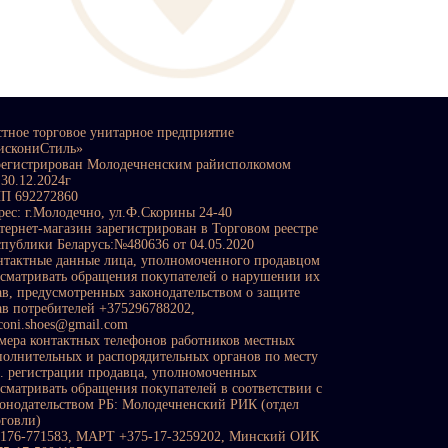
стное торговое унитарное предприятие
искониСтиль»
регистрирован Молодечненским райисполкомом
 30.12.2024г
П 692272860
рес: г.Молодечно, ул.Ф.Скорины 24-40
тернет-магазин зарегистрирован в Торговом реестре
спублики Беларусь:№480636 от 04.05.2020
нтактные данные лица, уполномоченного продавцом
ссматривать обращения покупателей о нарушении их
ав, предусмотренных законодательством о защите
ав потребителей +375296788202,
sconi.shoes@gmail.com
мера контактных телефонов работников местных
полнительных и распорядительных органов по месту
с. регистрации продавца, уполномоченных
ссматривать обращения покупателей в соответствии с
конодательством РБ: Молодечненский РИК (отдел
рговли)
0176-771583, МАРТ +375-17-3259202, Минский ОИК