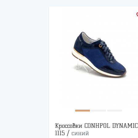
favo
Кроссовки CONHPOL DYNAMIC
1115 /
синий