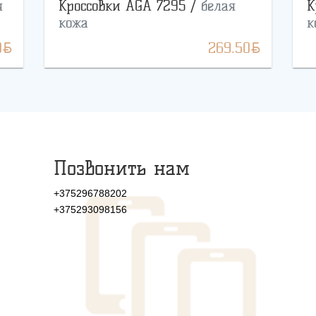
я
Кроссовки AGA 7295 /
белая
К
кожа
к
BYN
BYN
0
269.50
Позвонить нам
+375296788202
+375293098156