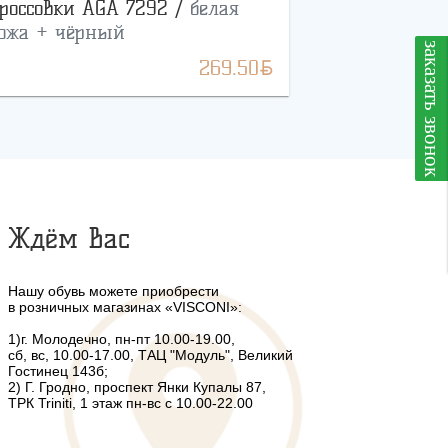
россовки AGA 7292 /
белая
ожа + чёрный
заказать звонок
BYN
269.50
Ждём Вас
Нашу обувь можете приобрести
в розничных магазинах «VISCONI»:
1)г. Молодечно, пн-пт 10.00-19.00,
сб, вс, 10.00-17.00, ТАЦ "Модуль", Великий
Гостинец 143б;
2) Г. Гродно, проспект Янки Купалы 87,
ТРК Triniti, 1 этаж пн-вс с 10.00-22.00