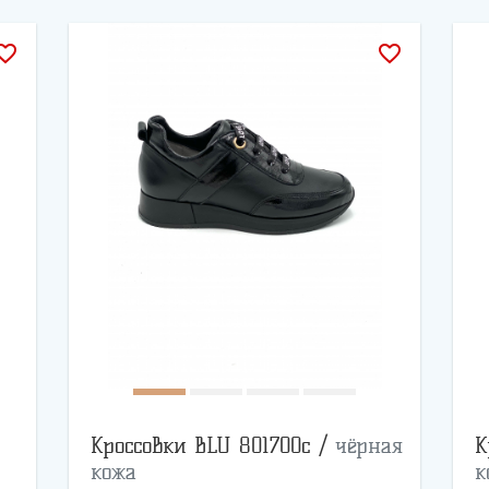
rite_border
favorite_border
Кроссовки BLU 801700с /
чёрная
К
кожа
к