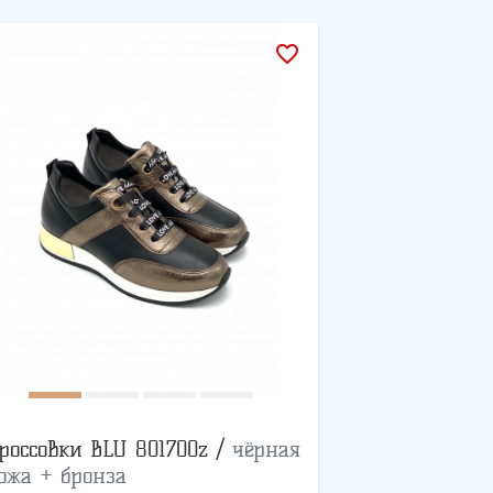
favorite_border
россовки BLU 801700z /
чёрная
ожа + бронза