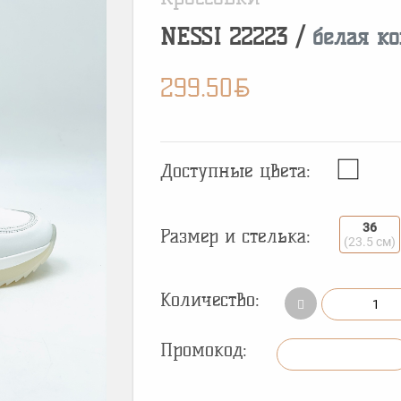
NESSI
22223
/
белая к
BYN
299.50
Доступные цвета:
36
Размер и стелька:
(23.5 см)
Количество:
Промокод: