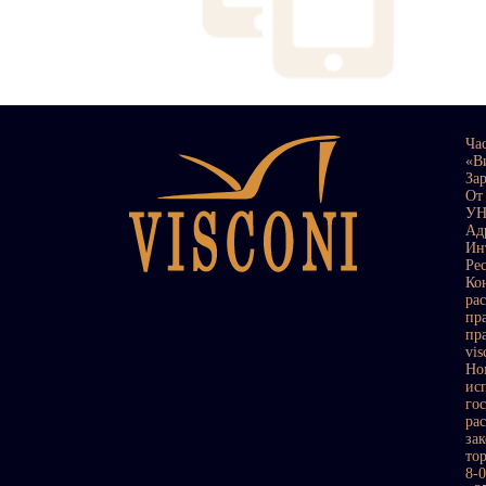
Ча
«В
За
От
УН
Ад
Ин
Ре
Ко
ра
пр
пр
vi
Но
ис
го
ра
за
то
8-