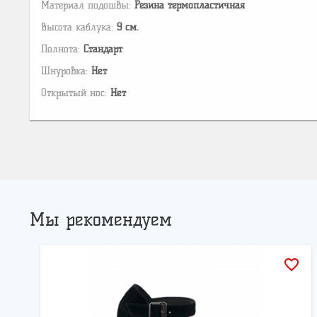
Материал подошвы:
Резина термопластичная
Высота каблука:
9 см.
Полнота:
Стандарт
Шнуровка:
Нет
Открытый нос:
Нет
Мы рекомендуем
favorite_border