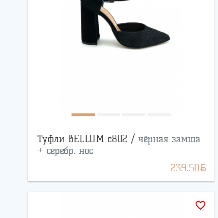
Туфли BELLUM с802 /
чёрная замша
+ серебр. нос
BYN
239.50
favorite_border