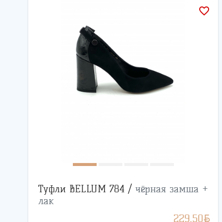
favorite_border
Туфли BELLUM 784 /
чёрная замша +
лак
BYN
229.50