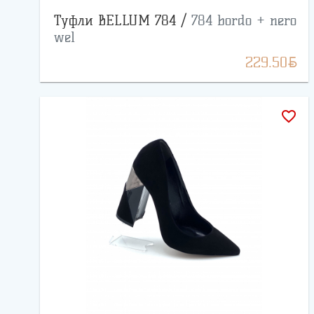
Туфли BELLUM 784 /
784 bordo + nero
wel
BYN
229.50
favorite_border