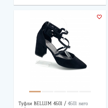
favorite_border
Туфли BELLUM 4601 /
4601 nero