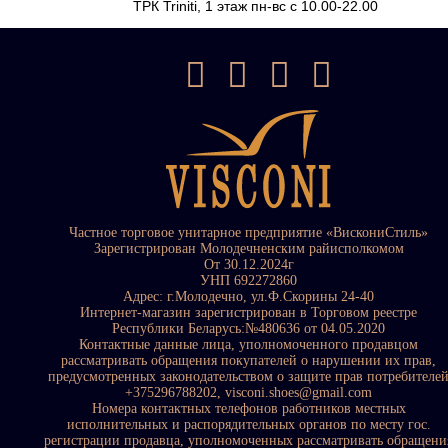
ТРК Triniti, 1 этаж пн-вс с 10.00-22.00
Частное торговое унитарное предприятие «ВискониСтиль»
Зарегистрирован Молодечненским райисполкомом
От 30.12.2024г
УНП 692272860
Адрес: г.Молодечно, ул.Ф.Скорины 24-40
Интернет-магазин зарегистрирован в Торговом реестре
Республики Беларусь:№480636 от 04.05.2020
Контактные данные лица, уполномоченного продавцом
рассматривать обращения покупателей о нарушении их прав,
предусмотренных законодательством о защите прав потребителе
+375296788202, visconi.shoes@gmail.com
Номера контактных телефонов работников местных
исполнительных и распорядительных органов по месту гос.
регистрации продавца, уполномоченных рассматривать обращени