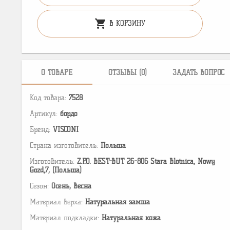
shopping_cart
В КОРЗИНУ
О ТОВАРЕ
ОТЗЫВЫ (0)
ЗАДАТЬ ВОПРОС
Код товара:
7528
Артикул:
бордо
Бренд:
VISCONI
Страна изготовитель:
Польша
Изготовитель:
Z.P.O. BEST-BUT 26-806 Stara Blotnica, Nowy
Gozd,7, (Польша)
Сезон:
Осень, Весна
Материал верха:
Натуральная замша
Материал подкладки:
Натуральная кожа