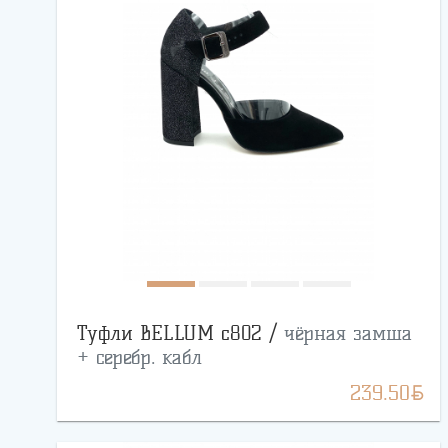
Туфли BELLUM с802 /
чёрная замша
+ серебр. кабл
BYN
239.50