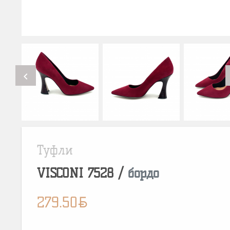
chevron_left
Туфли
VISCONI
7528
/
бордо
BYN
279.50