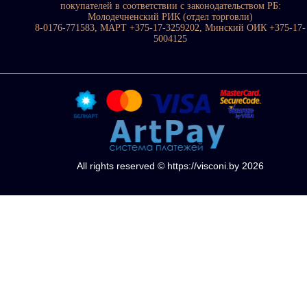
покупателей в соответствии с законодательством РБ:
Молодечненский РИК (отдел торговли)
8-0176-771583, МАРТ +375-17-3259202, Минский ОИК +375-17-
5004125
All rights reserved © https://visconi.by 2026