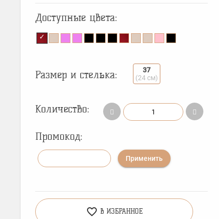
Доступные цвета:
37
Размер и стелька:
(24 см)
Количество:
Промокод:
Применить
favorite_border
В ИЗБРАННОЕ