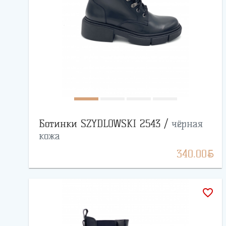
Ботинки SZYDLOWSKI 2543 /
чёрная
кожа
BYN
340.00
favorite_border