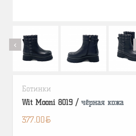
chevron_left
Ботинки
Wit Mooni
8019
/
чёрная кожа
BYN
377.00