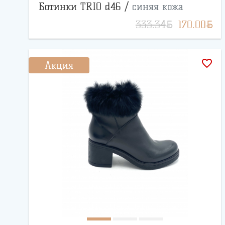
Ботинки TRIO d46 /
синяя кожа
BYN
BYN
333.34
170.00
favorite_border
Акция