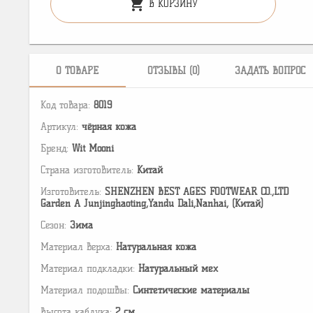
shopping_cart
В КОРЗИНУ
О ТОВАРЕ
ОТЗЫВЫ (0)
ЗАДАТЬ ВОПРОС
Код товара:
8019
Артикул:
чёрная кожа
Бренд:
Wit Mooni
Страна изготовитель:
Китай
Изготовитель:
SHENZHEN BEST AGES FOOTWEAR CO.,LTD
Garden A Junjinghaoting,Yandu Dali,Nanhai, (Китай)
Сезон:
Зима
Материал верха:
Натуральная кожа
Материал подкладки:
Натуральный мех
Материал подошвы:
Cинтетические материалы
Высота каблука:
2 см.