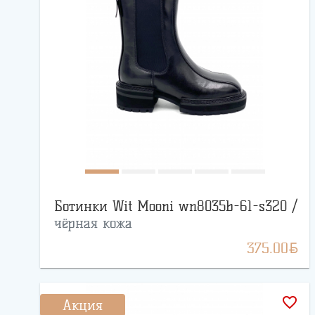
Ботинки Wit Mooni wn8035b-61-s320 /
чёрная кожа
BYN
375.00
favorite_border
Акция