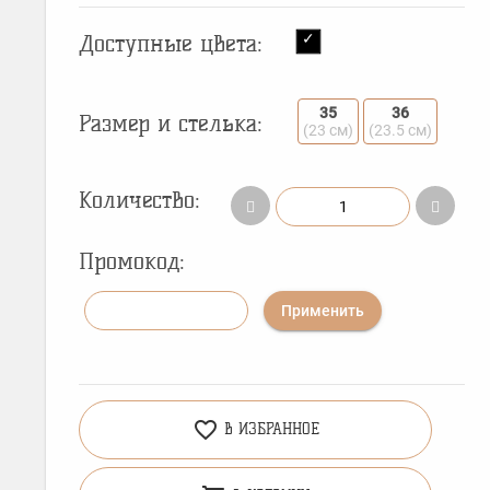
Доступные цвета:
35
36
Размер и стелька:
(23 см)
(23.5 см)
Количество:
Промокод:
Применить
favorite_border
В ИЗБРАННОЕ