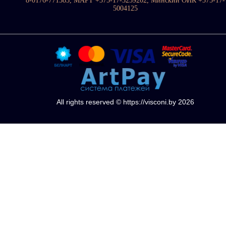
8-0176-771583, МАРТ +375-17-3259202, Минский ОИК +375-17-
5004125
All rights reserved © https://visconi.by 2026