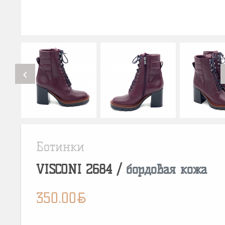
chevron_left
Ботинки
VISCONI
2684
/
бордовая кожа
BYN
350.00