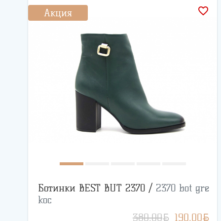
favorite_border
Акция
Ботинки BEST BUT 2370 /
2370 bot gre
koc
BYN
BYN
380.00
190.00