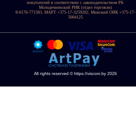
покупателей в соответствии с законодательством РБ:
Молодечненский РИК (отдел торговли)
8-0176-771583, МАРТ +375-17-3259202, Минский ОИК +375-17-
5004125
All rights reserved © https://visconi.by 2026