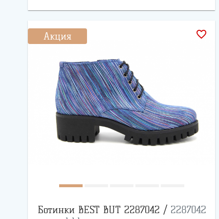
favorite_border
Акция
Ботинки BEST BUT 2287042 /
2287042