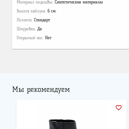
Материал подошвы:
Cинтетические материалы
Высота каблука:
6 см.
Полнота:
Стандарт
Шнуровка:
Да
Открытый нос:
Нет
Мы рекомендуем
favorite_border