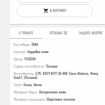
shopping_cart
В КОРЗИНУ
О ТОВАРЕ
ОТЗЫВЫ (0)
ЗАДАТЬ ВОПРОС
Код товара:
2684
Артикул:
бордовая кожа
Бренд:
VISCONI
Страна изготовитель:
Польша
Изготовитель:
Z.P.O. BEST-BUT 26-806 Stara Blotnica, Nowy
Gozd,7, (Польша)
Сезон:
Осень, Весна
Материал верха:
Натуральная кожа
Материал подкладки:
Шерстяное полотно