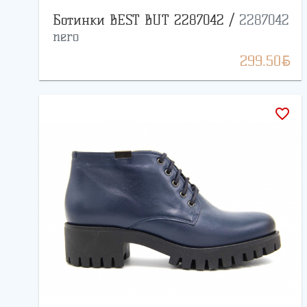
Ботинки BEST BUT 2287042 /
2287042
nero
BYN
299.50
favorite_border