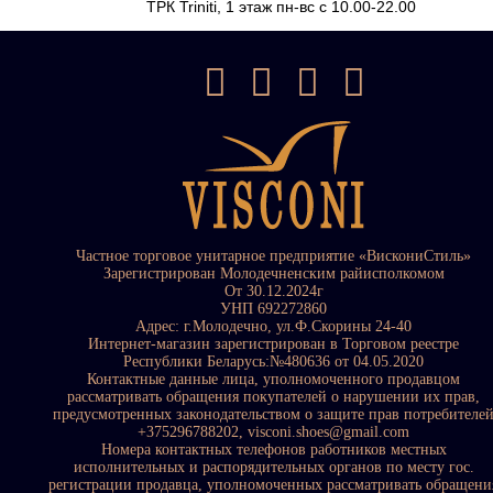
ТРК Triniti, 1 этаж пн-вс с 10.00-22.00
Частное торговое унитарное предприятие «ВискониСтиль»
Зарегистрирован Молодечненским райисполкомом
От 30.12.2024г
УНП 692272860
Адрес: г.Молодечно, ул.Ф.Скорины 24-40
Интернет-магазин зарегистрирован в Торговом реестре
Республики Беларусь:№480636 от 04.05.2020
Контактные данные лица, уполномоченного продавцом
рассматривать обращения покупателей о нарушении их прав,
предусмотренных законодательством о защите прав потребителе
+375296788202, visconi.shoes@gmail.com
Номера контактных телефонов работников местных
исполнительных и распорядительных органов по месту гос.
регистрации продавца, уполномоченных рассматривать обращени