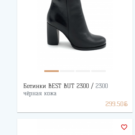
Ботинки BEST BUT 2300 /
2300
чёрная кожа
BYN
299.50
favorite_border