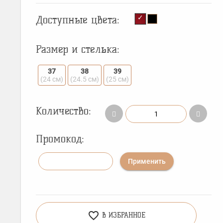
Доступные цвета:
Размер и стелька:
37
38
39
(24 см)
(24.5 см)
(25 см)
Количество:
Промокод:
Применить
favorite_border
В ИЗБРАННОЕ