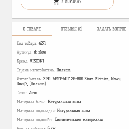
shopping_cart
В КОРЗИНУ
О ТОВАРЕ
ОТЗЫВЫ (0)
ЗАДАТЬ ВОПРОС
Код товара:
4271
Артикул:
tk zloto
Бренд:
VISCONI
Страна изготовитель:
Польша
Изготовитель:
Z.P.O. BEST-BUT 26-806 Stara Blotnica, Nowy
Gozd,7, (Польша)
Сезон:
Лето
Материал верха:
Натуральная кожа
Материал подкладки:
Натуральная кожа
Материал подошвы:
Cинтетические материалы
Высота каблука:
6 см.