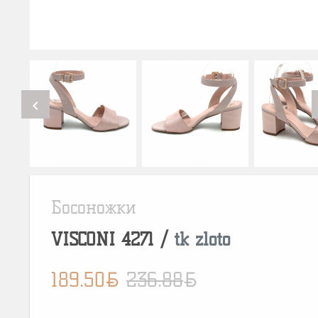
chevron_left
Босоножки
VISCONI
4271
/
tk zloto
BYN
BYN
189.50
236.88