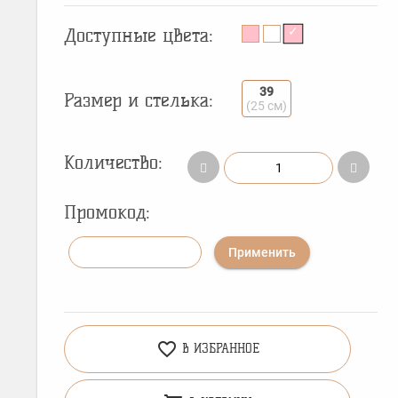
Доступные цвета:
39
Размер и стелька:
(25 см)
Количество:
Промокод:
Применить
favorite_border
В ИЗБРАННОЕ