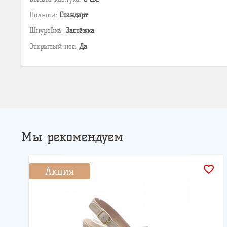
Полнота:
Стандарт
Шнуровка:
Застёжка
Открытый нос:
Да
Мы рекомендуем
favorite_border
Акция