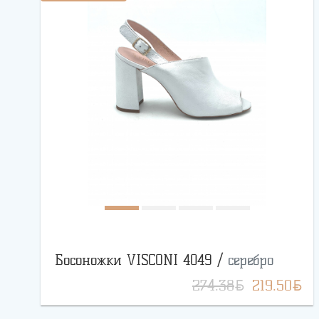
Босоножки VISCONI 4049 /
серебро
BYN
BYN
274.38
219.50