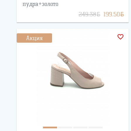
пудра+золото
BYN
BYN
249.38
199.50
favorite_border
Акция