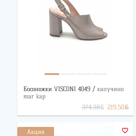
Босоножки VISCONI 4049 /
капучино
mar kap
BYN
BYN
274.38
219.50
favorite_border
Акция