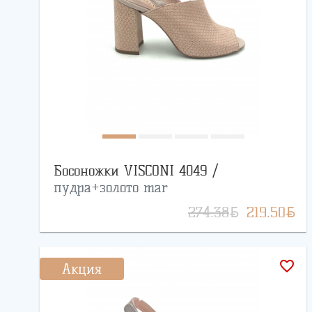
Босоножки VISCONI 4049 /
пудра+золото mar
BYN
BYN
274.38
219.50
favorite_border
Акция