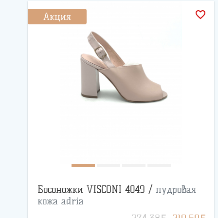
favorite_border
Акция
Босоножки VISCONI 4049 /
пудровая
кожа adria
BYN
BYN