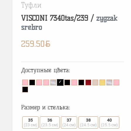
Туфли
VISCONI
7340tas/239
/
zygzak
srebro
BYN
259.50
Доступные цвета:
Размер и стелька:
35
36
37
38
40
(23 см)
(23.5 см)
(24 см)
(24.5 см)
(25.5 см)