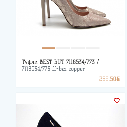
Туфли BEST BUT 7118534/773 /
7118534/773 ff-bez copper
BYN
259.50
favorite_border