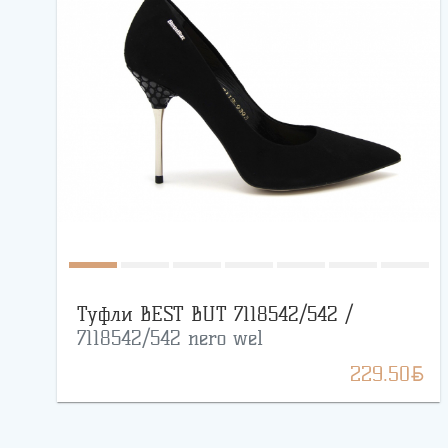
Туфли BEST BUT 7118542/542 /
7118542/542 nero wel
BYN
229.50