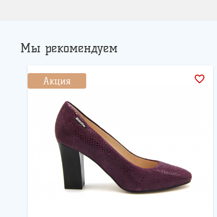
Мы рекомендуем
favorite_border
Акция