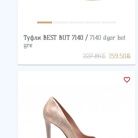
Туфли BEST BUT 7140 /
7140 dyor bot
gre
BYN
BYN
227.86
159.50
favorite_border