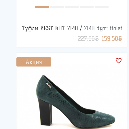
Туфли BEST BUT 7140 /
7140 dyor fiolet
BYN
BYN
227.86
159.50
favorite_border
Акция