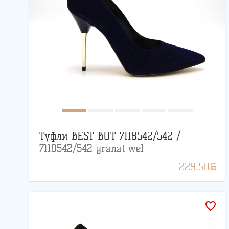
Туфли BEST BUT 7118542/542 /
7118542/542 granat wel
BYN
229.50
favorite_border