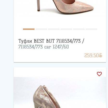
Туфли BEST BUT 7118534/773 /
7118534/773 car 1247/60
BYN
259.50
favorite_border