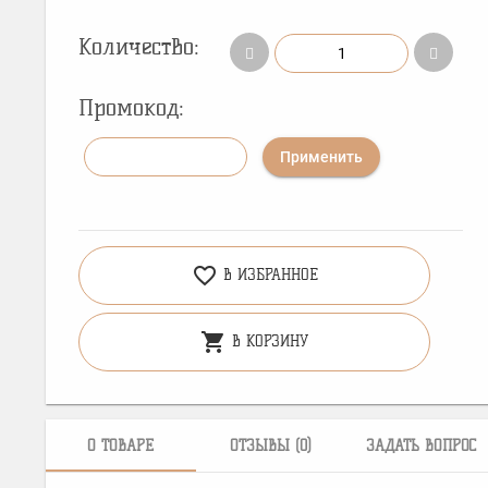
Количество:
Промокод:
Применить
favorite_border
В ИЗБРАННОЕ
shopping_cart
В КОРЗИНУ
О ТОВАРЕ
ОТЗЫВЫ (0)
ЗАДАТЬ ВОПРОС