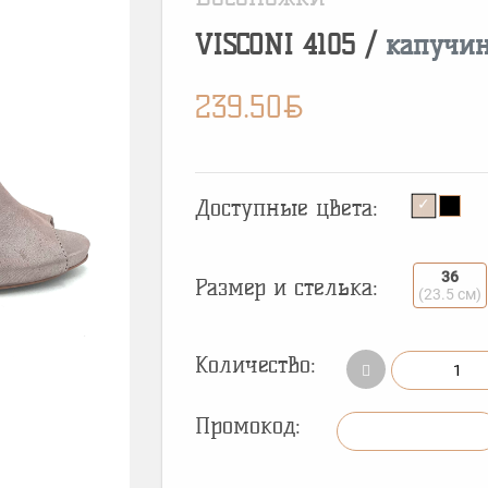
VISCONI
4105
/
капучи
BYN
239.50
Доступные цвета:
36
Размер и стелька:
(23.5 см)
Количество:
Промокод: