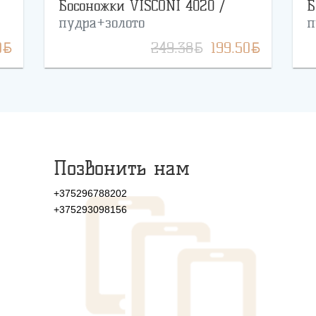
Босоножки VISCONI 4020 /
Б
пудра+золото
п
BYN
BYN
BYN
0
249.38
199.50
Позвонить нам
+375296788202
+375293098156