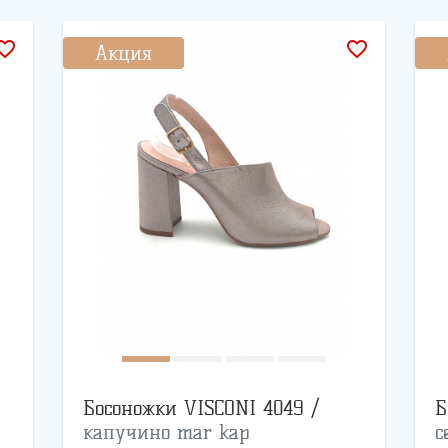
rite_border
favorite_border
Акция
Босоножки VISCONI 4049 /
Б
капучино mar kap
с