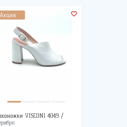
favorite_border
Акция
осоножки VISCONI 4049 /
еребро