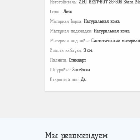
Изготовитель:
Z.P.O. BEST-BUT 26-806 Stara Bl
Сезон:
Лето
Материал верха:
Натуральная кожа
Материал подкладки:
Натуральная кожа
Материал подошвы:
Cинтетические материа
Высота каблука:
9 см.
Полнота:
Стандарт
Шнуровка:
Застёжка
Открытый нос:
Да
Мы рекомендуем