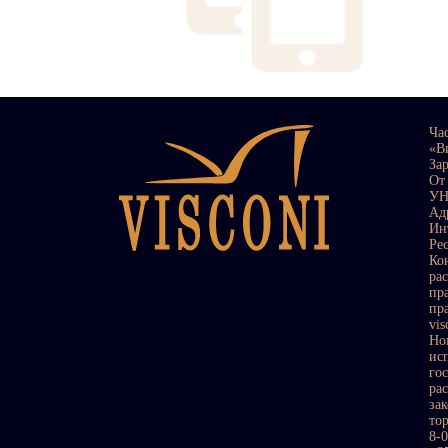
Ча
«В
За
От
УН
Ад
Ин
Ре
Ко
ра
пр
пр
vi
Но
ис
го
ра
за
то
8-