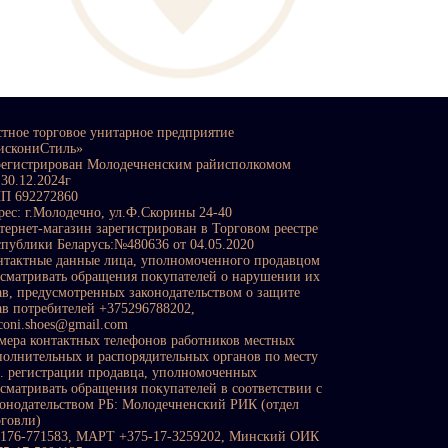
стное торговое унитарное предприятие
искониСтиль»
регистрирован Молодечненским райисполкомом
 30.12.2024г
П 692272860
рес: г.Молодечно, ул.Ф.Скорины 24-40
тернет-магазин зарегистрирован в Торговом реестре
спублики Беларусь:№480636 от 04.05.2020
нтактные данные лица, уполномоченного продавцом
ссматривать обращения покупателей о нарушении их
ав, предусмотренных законодательством о защите
ав потребителей +375296788202,
sconi.shoes@gmail.com
мера контактных телефонов работников местных
полнительных и распорядительных органов по месту
с. регистрации продавца, уполномоченных
ссматривать обращения покупателей в соответствии с
конодательством РБ: Молодечненский РИК (отдел
рговли)
0176-771583, МАРТ +375-17-3259202, Минский ОИК