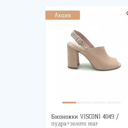
favo
Акция
Босоножки VISCONI 4049 /
пудра+золото mar