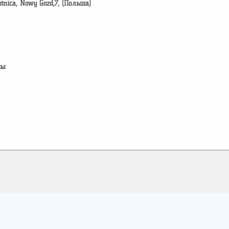
otnica, Nowy Gozd,7, (Польша)
лы