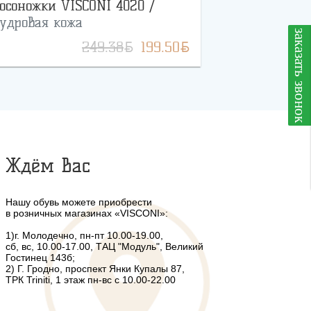
осоножки VISCONI 4020 /
удровая кожа
заказать звонок
BYN
BYN
249.38
199.50
Ждём Вас
Нашу обувь можете приобрести
в розничных магазинах «VISCONI»:
1)г. Молодечно, пн-пт 10.00-19.00,
сб, вс, 10.00-17.00, ТАЦ "Модуль", Великий
Гостинец 143б;
2) Г. Гродно, проспект Янки Купалы 87,
ТРК Triniti, 1 этаж пн-вс с 10.00-22.00