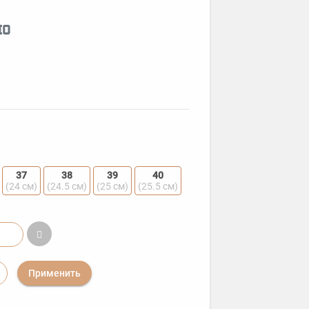
но
37
38
39
40
(24 см)
(24.5 см)
(25 см)
(25.5 см)
Применить