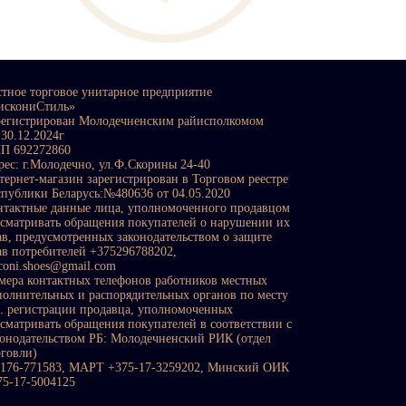
стное торговое унитарное предприятие
искониСтиль»
регистрирован Молодечненским райисполкомом
 30.12.2024г
П 692272860
рес: г.Молодечно, ул.Ф.Скорины 24-40
тернет-магазин зарегистрирован в Торговом реестре
спублики Беларусь:№480636 от 04.05.2020
нтактные данные лица, уполномоченного продавцом
ссматривать обращения покупателей о нарушении их
ав, предусмотренных законодательством о защите
ав потребителей +375296788202,
sconi.shoes@gmail.com
мера контактных телефонов работников местных
полнительных и распорядительных органов по месту
с. регистрации продавца, уполномоченных
ссматривать обращения покупателей в соответствии с
конодательством РБ: Молодечненский РИК (отдел
рговли)
0176-771583, МАРТ +375-17-3259202, Минский ОИК
75-17-5004125