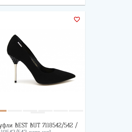
favorite_border
уфли BEST BUT 7118542/542 /