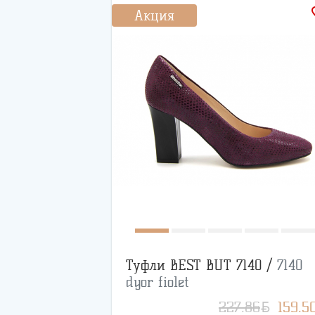
favo
Акция
Туфли BEST BUT 7140 /
7140
dyor fiolet
BYN
227.86
159.5