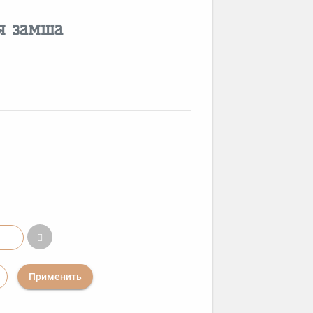
я замша
Применить