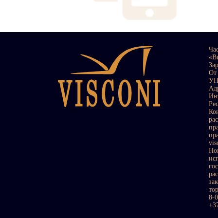
Ча
«В
За
От
УН
Ад
Ин
Ре
Ко
ра
пр
пр
vi
Но
ис
го
ра
за
то
8-
+3