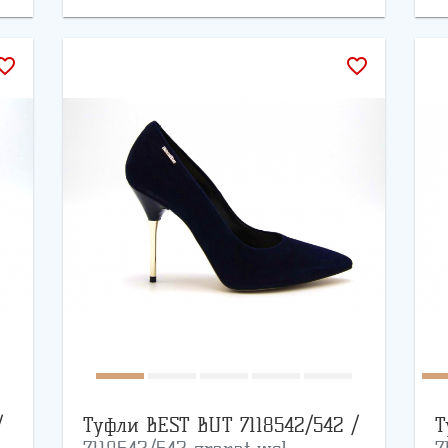
rite_border
favorite_border
/
Туфли BEST BUT 7118542/542 /
Т