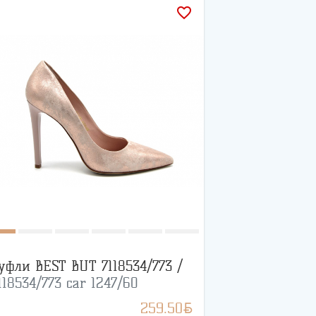
favorite_border
уфли BEST BUT 7118534/773 /
118534/773 car 1247/60
BYN
259.50