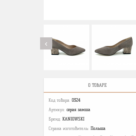
chevron_left
О ТОВАРЕ
Код товара:
0324
Артикул:
серая замша
Бренд:
KANIOWSKI
Страна изготовитель:
Польша