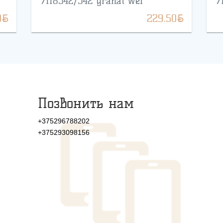
7118542/542 granat wel
7
BYN
BYN
0
229.50
Позвонить нам
+375296788202
+375293098156