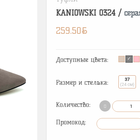
KANIOWSKI
0324
/
сера
BYN
259.50
Доступные цвета:
37
Размер и стелька:
(24 см)
Количество:
Промокод: