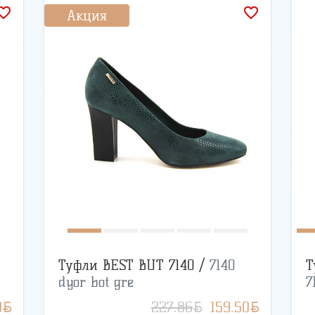
rite_border
favorite_border
Акция
Туфли BEST BUT 7140 /
7140
Т
dyor bot gre
7
BYN
BYN
BYN
0
227.86
159.50