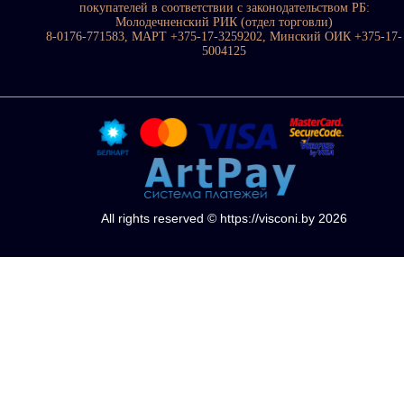
покупателей в соответствии с законодательством РБ:
Молодечненский РИК (отдел торговли)
8-0176-771583, МАРТ +375-17-3259202, Минский ОИК +375-17-
5004125
All rights reserved © https://visconi.by 2026