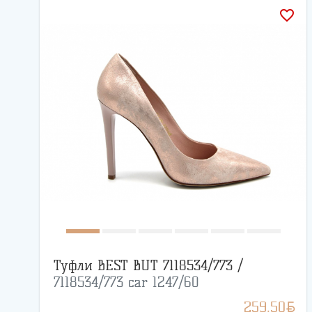
favorite_border
Туфли BEST BUT 7118534/773 /
7118534/773 car 1247/60
BYN
259.50