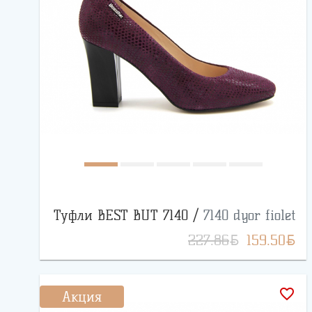
Туфли BEST BUT 7140 /
7140 dyor fiolet
BYN
BYN
227.86
159.50
favorite_border
Акция