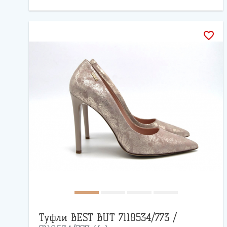
favorite_border
Туфли BEST BUT 7118534/773 /