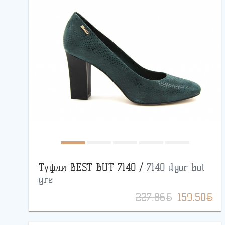
Туфли BEST BUT 7140 /
7140 dyor bot
gre
BYN
BYN
227.86
159.50