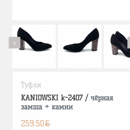
chevron_left
Туфли
KANIOWSKI
k-2407
/
чёрная
замша + камни
BYN
259.50