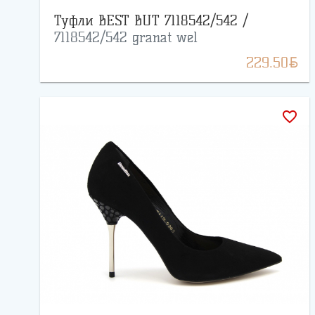
Туфли BEST BUT 7118542/542 /
7118542/542 granat wel
BYN
229.50
favorite_border