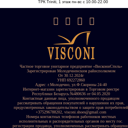
ТРК Triniti, 1 этаж пн-вс с 10.00-22.00
Частное торговое унитарное предприятие «ВискониСтиль»
Зарегистрирован Молодечненским райисполкомом
От 30.12.2024г
УНП 692272860
Адрес: г.Молодечно, ул.Ф.Скорины 24-40
Интернет-магазин зарегистрирован в Торговом реестре
Республики Беларусь:№480636 от 04.05.2020
Контактные данные лица, уполномоченного продавцом
рассматривать обращения покупателей о нарушении их прав,
предусмотренных законодательством о защите прав потребителе
+375296788202, visconi.shoes@gmail.com
Номера контактных телефонов работников местных
исполнительных и распорядительных органов по месту гос.
регистрации продавца, уполномоченных рассматривать обращени