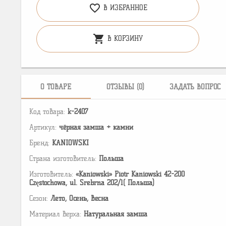
favorite_border
В ИЗБРАННОЕ
shopping_cart
В КОРЗИНУ
О ТОВАРЕ
ОТЗЫВЫ (0)
ЗАДАТЬ ВОПРОС
Код товара:
k-2407
Артикул:
чёрная замша + камни
Бренд:
KANIOWSKI
Страна изготовитель:
Польша
Изготовитель:
«Kaniowski» Piotr Kaniowski 42-200
Częstochowa, ul. Srebrna 202/1( Польша)
Сезон:
Лето, Осень, Весна
Материал верха:
Натуральная замша