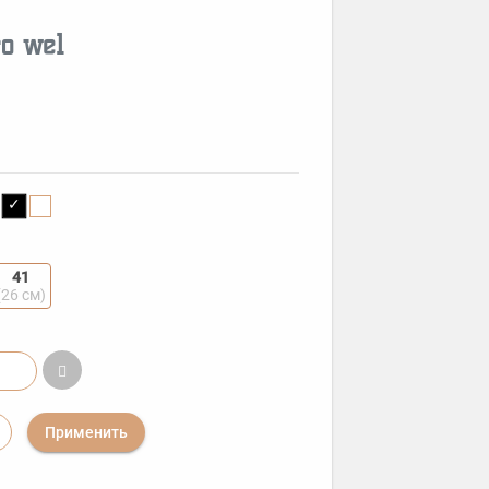
o wel
41
(26 см)
Применить