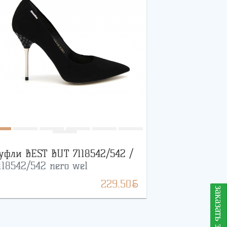
уфли BEST BUT 7118542/542 /
118542/542 nero wel
BYN
229.50
заказать звонок