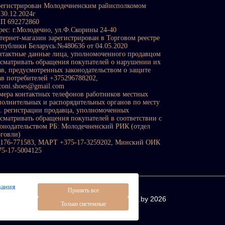
регистрирован Молодечненским райисполкомом
 30.12.2024г
П 692272860
рес: г.Молодечно, ул.Ф.Скорины 24-40
тернет-магазин зарегистрирован в Торговом реестре
спублики Беларусь:№480636 от 04.05.2020
нтактные данные лица, уполномоченного продавцом
ссматривать обращения покупателей о нарушении их
ав, предусмотренных законодательством о защите
ав потребителей +375296788202,
sconi.shoes@gmail.com
мера контактных телефонов работников местных
полнительных и распорядительных органов по месту
с. регистрации продавца, уполномоченных
ссматривать обращения покупателей в соответствии с
конодательством РБ: Молодечненский РИК (отдел
рговли)
0176-771583, МАРТ +375-17-3259202, Минский ОИК
75-17-5004125
вания
Принять все
All rights reserved © https://visconi.by 2026
Только системные