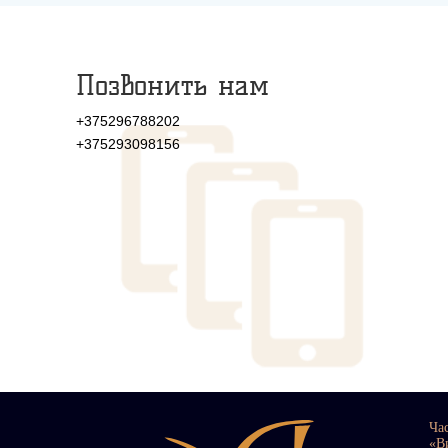
Позвонить нам
+375296788202
+375293098156
Ча
«В