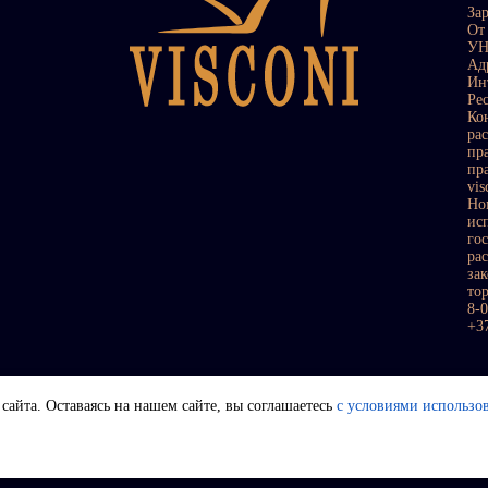
За
От
УН
Ад
Ин
Ре
Ко
ра
пр
пр
vi
Но
ис
го
ра
за
то
8-
+3
сайта. Оставаясь на нашем сайте, вы соглашаетесь
с условиями использо