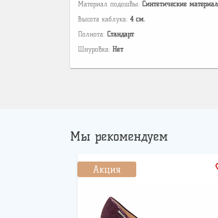
Материал подошвы:
Cинтетические материа
Высота каблука:
4 см.
Полнота:
Стандарт
Шнуровка:
Нет
Мы рекомендуем
favo
Акция