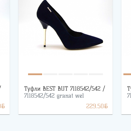
/
Туфли BEST BUT 7118542/542 /
Т
7118542/542 granat wel
7
BYN
BYN
0
229.50