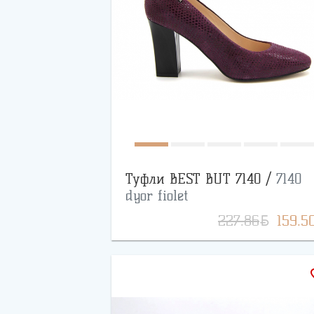
Туфли BEST BUT 7140 /
7140
dyor fiolet
BYN
227.86
159.5
favo