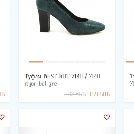
Туфли BEST BUT 7140 /
7140
Т
dyor bot gre
7
BYN
BYN
BYN
0
227.86
159.50
rite_border
favorite_border