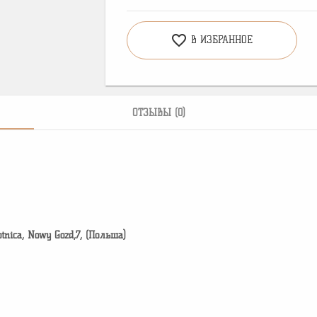
favorite_border
В ИЗБРАННОЕ
ОТЗЫВЫ (0)
otnica, Nowy Gozd,7, (Польша)