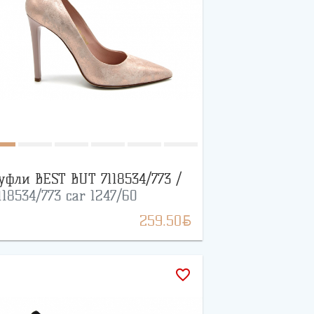
уфли BEST BUT 7118534/773 /
118534/773 car 1247/60
BYN
259.50
favorite_border