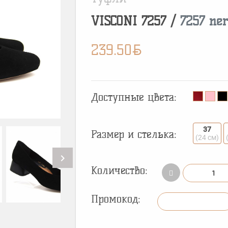
VISCONI
7257
/
7257 ner
BYN
239.50
Доступные цвета:
37
Размер и стелька:
(24 см)
chevron_right
Количество:
Промокод: