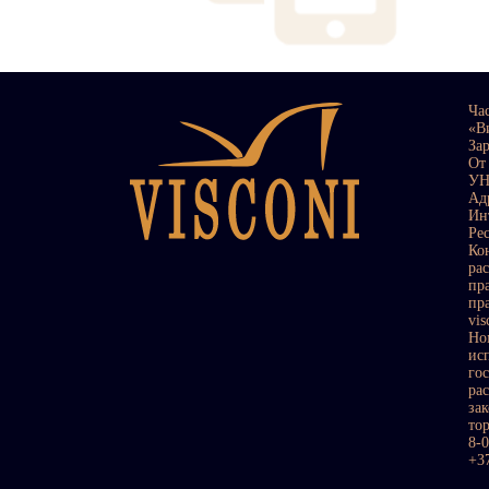
Ча
«В
За
От
УН
Ад
Ин
Ре
Ко
ра
пр
пр
vi
Но
ис
го
ра
за
то
8-
+3