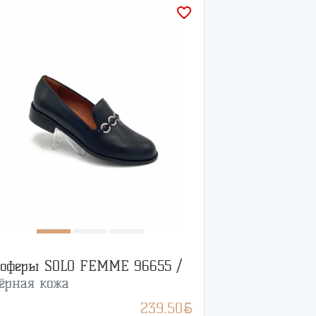
favorite_border
оферы SOLO FEMME 96655 /
ёрная кожа
BYN
239.50