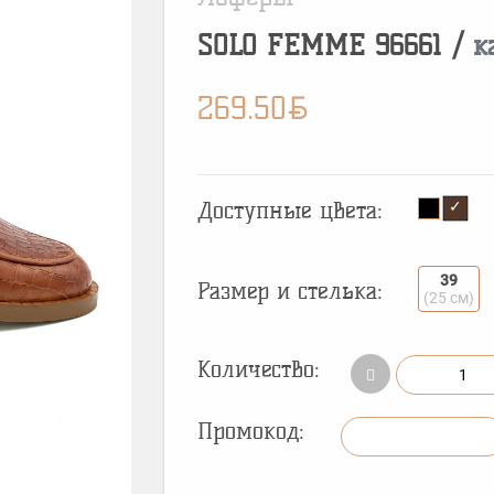
SOLO FEMME
96661
/
к
BYN
269.50
Доступные цвета:
39
Размер и стелька:
(25 см)
Количество:
Промокод: