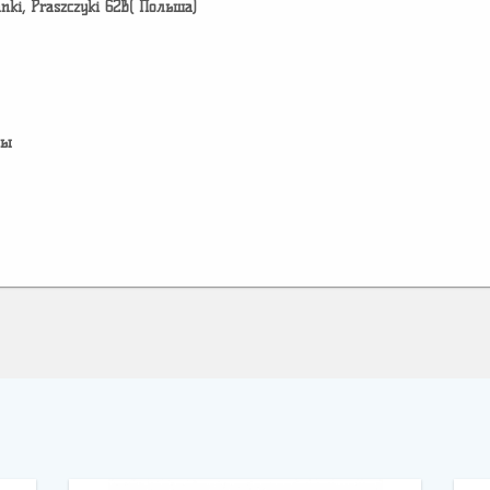
Panki, Praszczyki 62B( Польша)
лы