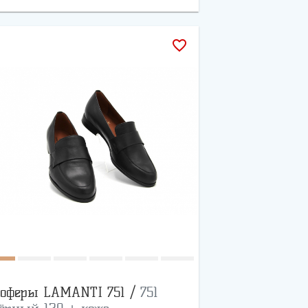
favorite_border
оферы LAMANTI 751 /
751