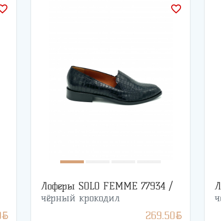
rite_border
favorite_border
Лоферы SOLO FEMME 77934 /
Л
чёрный крокодил
ч
BYN
BYN
0
269.50