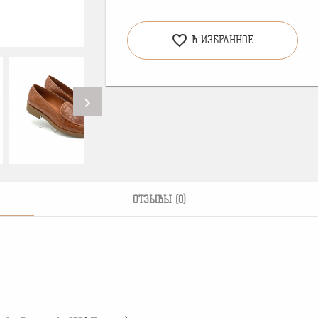
favorite_border
В ИЗБРАННОЕ
chevron_right
ОТЗЫВЫ (0)