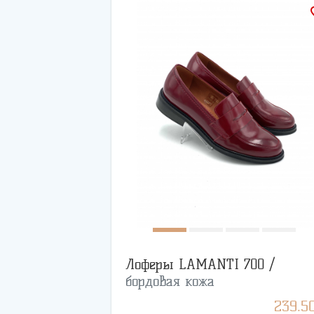
favo
Лоферы LAMANTI 700 /
бордовая кожа
239.5