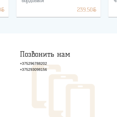
бордовый
ч
BYN
BYN
0
239.50
Позвонить нам
+375296788202
+375293098156