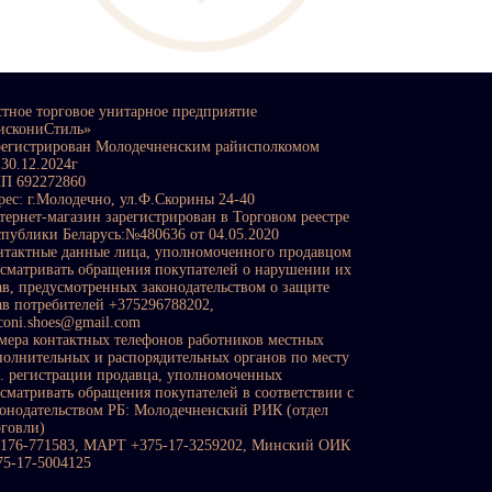
стное торговое унитарное предприятие
искониСтиль»
регистрирован Молодечненским райисполкомом
 30.12.2024г
П 692272860
рес: г.Молодечно, ул.Ф.Скорины 24-40
тернет-магазин зарегистрирован в Торговом реестре
спублики Беларусь:№480636 от 04.05.2020
нтактные данные лица, уполномоченного продавцом
ссматривать обращения покупателей о нарушении их
ав, предусмотренных законодательством о защите
ав потребителей +375296788202,
sconi.shoes@gmail.com
мера контактных телефонов работников местных
полнительных и распорядительных органов по месту
с. регистрации продавца, уполномоченных
ссматривать обращения покупателей в соответствии с
конодательством РБ: Молодечненский РИК (отдел
рговли)
0176-771583, МАРТ +375-17-3259202, Минский ОИК
75-17-5004125