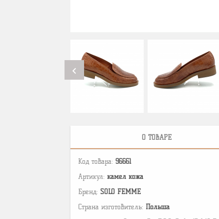
chevron_left
О ТОВАРЕ
Код товара:
96661
Артикул:
камел кожа
Бренд:
SOLO FEMME
Страна изготовитель:
Польша