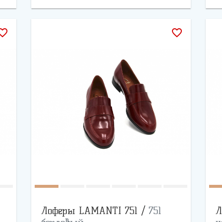
rite_border
favorite_border
Лоферы LAMANTI 751 /
751
Л