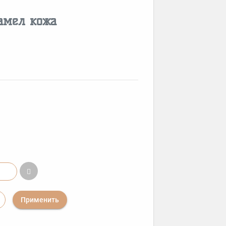
амел кожа
Применить