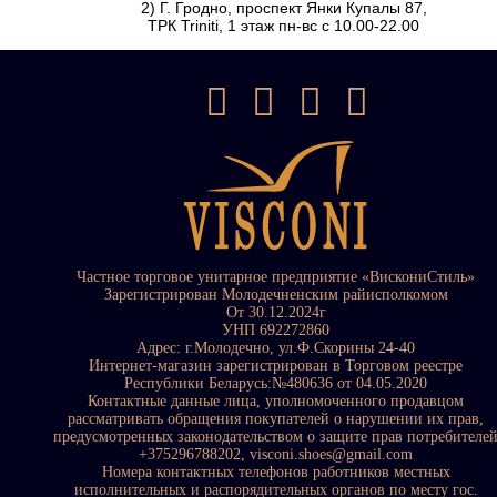
2) Г. Гродно, проспект Янки Купалы 87,
ТРК Triniti, 1 этаж пн-вс с 10.00-22.00
Частное торговое унитарное предприятие «ВискониСтиль»
Зарегистрирован Молодечненским райисполкомом
От 30.12.2024г
УНП 692272860
Адрес: г.Молодечно, ул.Ф.Скорины 24-40
Интернет-магазин зарегистрирован в Торговом реестре
Республики Беларусь:№480636 от 04.05.2020
Контактные данные лица, уполномоченного продавцом
рассматривать обращения покупателей о нарушении их прав,
предусмотренных законодательством о защите прав потребителе
+375296788202, visconi.shoes@gmail.com
Номера контактных телефонов работников местных
исполнительных и распорядительных органов по месту гос.