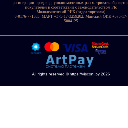
регистрации продавца, уполномоченных рассматривать обращени
покупателей в соответствии с законодательством РБ:
Молодечненский РИК (отдел торговли)
8-0176-771583, МАРТ +375-17-3259202, Минский ОИК +375-17-
5004125
All rights reserved © https://visconi.by 2026