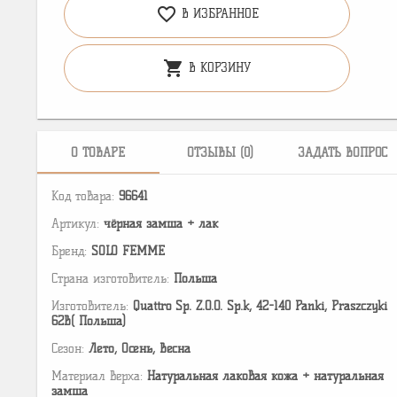
favorite_border
В ИЗБРАННОЕ
shopping_cart
В КОРЗИНУ
О ТОВАРЕ
ОТЗЫВЫ (0)
ЗАДАТЬ ВОПРОС
Код товара:
96641
Артикул:
чёрная замша + лак
Бренд:
SOLO FEMME
Страна изготовитель:
Польша
Изготовитель:
Quattro Sp. Z.O.O. Sp.k, 42-140 Panki, Praszczyki
62B( Польша)
Сезон:
Лето, Осень, Весна
Материал верха:
Натуральная лаковая кожа + натуральная
замша