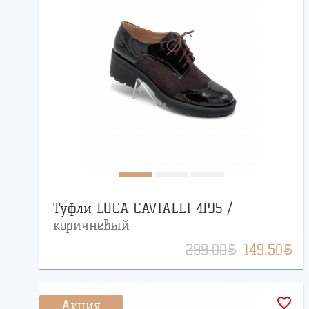
Туфли LUCA CAVIALLI 4195 /
коричневый
BYN
BYN
299.00
149.50
favorite_border
Акция