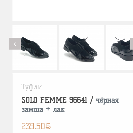
chevron_left
Туфли
SOLO FEMME
96641
/
чёрная
замша + лак
BYN
239.50