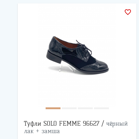
favorite_border
Туфли SOLO FEMME 96627 /
чёрный
лак + замша