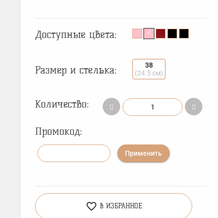
Доступные цвета:
38
Размер и стелька:
(24.5 см)
Количество:
Промокод:
Применить
favorite_border
В ИЗБРАННОЕ