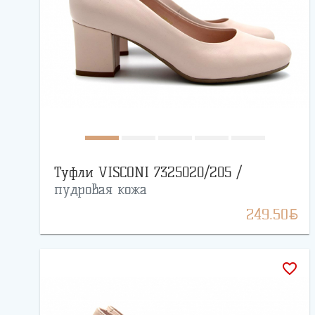
Туфли VISCONI 7325020/205 /
пудровая кожа
BYN
249.50
favorite_border