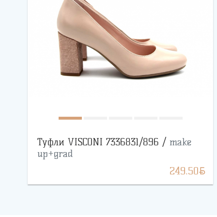
Туфли VISCONI 7336831/896 /
make
up+grad
BYN
249.50