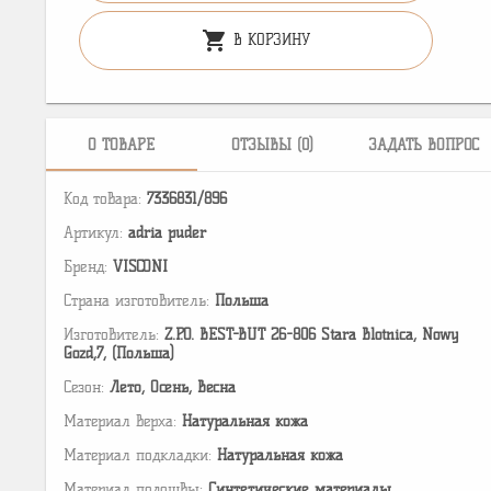
shopping_cart
В КОРЗИНУ
О ТОВАРЕ
ОТЗЫВЫ (0)
ЗАДАТЬ ВОПРОС
Код товара:
7336831/896
Артикул:
adria puder
Бренд:
VISCONI
Страна изготовитель:
Польша
Изготовитель:
Z.P.O. BEST-BUT 26-806 Stara Blotnica, Nowy
Gozd,7, (Польша)
Сезон:
Лето, Осень, Весна
Материал верха:
Натуральная кожа
Материал подкладки:
Натуральная кожа
Материал подошвы:
Cинтетические материалы