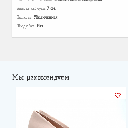
Высота каблука:
7 см.
Полнота:
Увеличенная
Шнуровка:
Нет
Мы рекомендуем
favorite_border