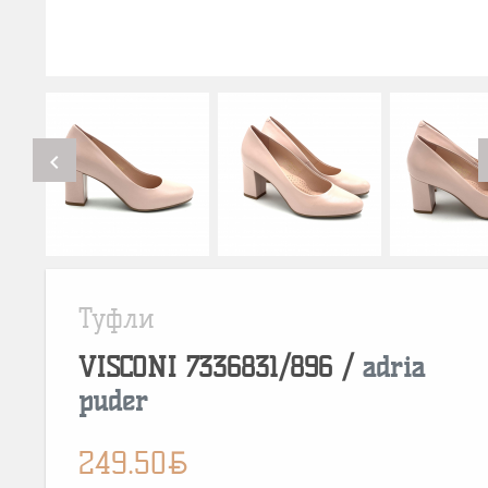
chevron_left
Туфли
VISCONI
7336831/896
/
adria
puder
BYN
249.50