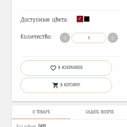
Доступные цвета:
Количество:
favorite_border
В ИЗБРАННОЕ
shopping_cart
В КОРЗИНУ
О ТОВАРЕ
ЗАДАТЬ ВОПРОС
Код товара:
2430