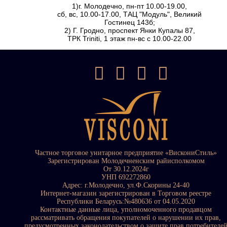
1)г. Молодечно, пн-пт 10.00-19.00,
сб, вс, 10.00-17.00, ТАЦ "Модуль", Великий
Гостинец 143б;
2) Г. Гродно, проспект Янки Купалы 87,
ТРК Triniti, 1 этаж пн-вс с 10.00-22.00
Частное торговое унитарное предприятие «ВискониСтиль»
Зарегистрирован Молодечненским райисполкомом
От 30.12.2024г
УНП 692272860
Адрес: г.Молодечно, ул.Ф.Скорины 24-40
Интернет-магазин зарегистрирован в Торговом реестре
Республики Беларусь:№480636 от 04.05.2020
Контактные данные лица, уполномоченного продавцом
рассматривать обращения покупателей о нарушении их прав,
предусмотренных законодательством о защите прав потребителе