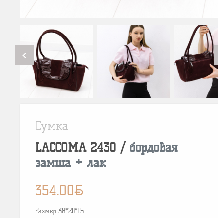
chevron_left
Сумка
LACCOMA
2430
/
бордовая
замша + лак
BYN
354.00
Размер 38*20*15