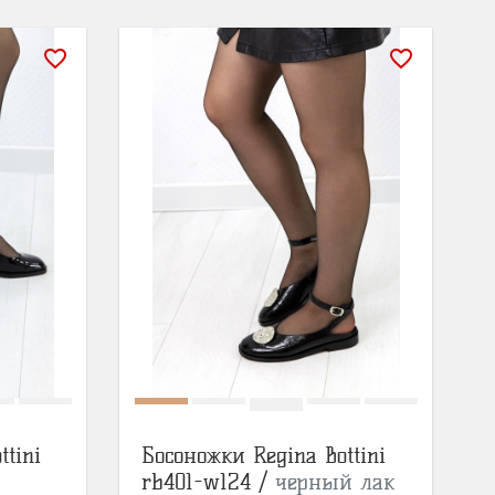
favorite_border
favorite_border
ttini
Босоножки Regina Bottini
rb401-w124 /
черный лак