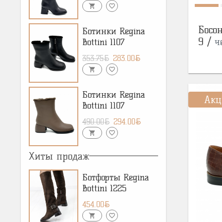
shopping_cart
favorite_border
Босо
Ботинки Regina
9 /
ч
Bottini 1107
BYN
BYN
353.75
283.00
shopping_cart
favorite_border
Ботинки Regina
Акц
Bottini 1107
BYN
BYN
490.00
294.00
shopping_cart
favorite_border
Хиты продаж
Ботфорты Regina
Bottini 1225
BYN
454.00
shopping_cart
favorite_border