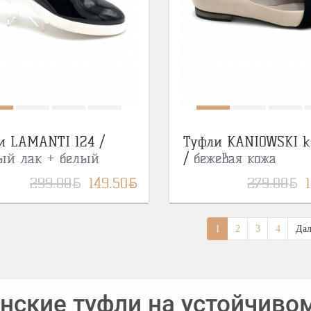
и LAMANTI 124 /
Туфли KANIOWSKI k
ый лак + белый
/
бежевая кожа
BYN
BYN
BYN
299.00
149.50
279.00
1
2
3
4
Дал
нские туфли на устойчиво