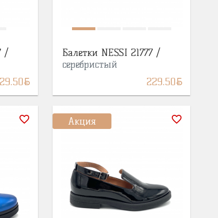
 /
Балетки NESSI 21777 /
серебристый
BYN
BYN
29.50
229.50
favorite_border
favorite_border
Акция