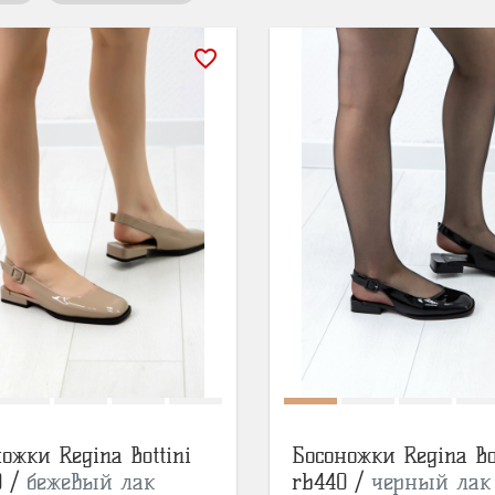
favorite_border
ожки Regina Bottini
Босоножки Regina Bo
0 /
бежевый лак
rb440 /
черный лак