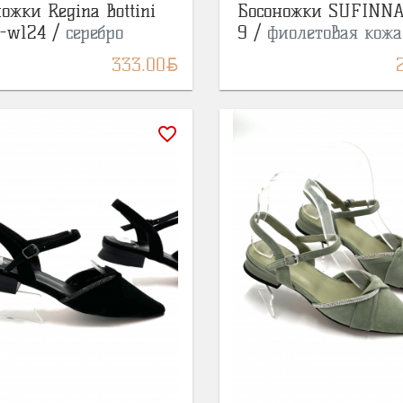
ожки Regina Bottini
Босоножки SUFINNA
1-w124 /
серебро
9 /
фиолетовая кожа
BYN
333.00
favorite_border