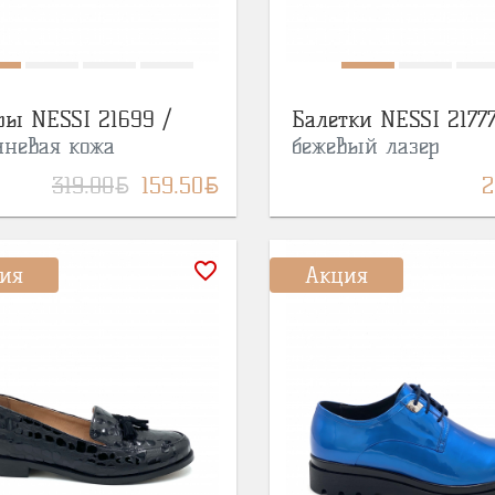
ры NESSI 21699 /
Балетки NESSI 21777
чневая кожа
бежевый лазер
BYN
BYN
319.00
159.50
2
favorite_border
ия
Акция