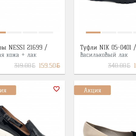
ры NESSI 21699 /
Туфли NIK 05-0401 /
ая кожа + лак
васильковый лак
BYN
BYN
BYN
319.00
159.50
340.00
favorite_border
ия
Акция