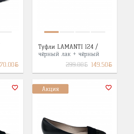
Туфли LAMANTI 124 /
чёрный лак + чёрный
BYN
BYN
BYN
170.00
299.00
149.50
favorite_border
favorite_border
Акция