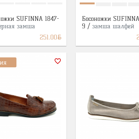
ножки SUFINNA 1847-
Босоножки SUFINNA
ерная замша
9 /
замша шалфей
BYN
251.00
favorite_border
ия