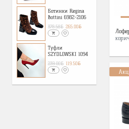
Ботинки Regina
Bottini 6982-2106
BYN
BYN
378.58
265.00
Лофе
shopping_cart
favorite_border
кори
Туфли
SZYDLOWSKI 1094
BYN
BYN
239.00
119.50
shopping_cart
favorite_border
Акц