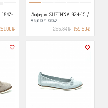
 1847-
Лоферы SUFINNA 924-15 /
чёрная кожа
BYN
BYN
BYN
251.00
265.84
159.50
favorite_border
favorite_border