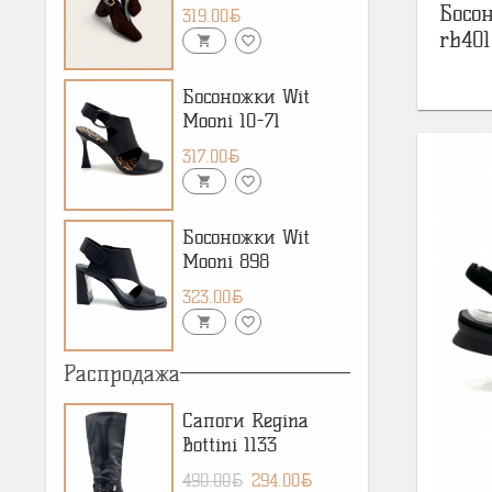
Босон
BYN
319.00
rb40
shopping_cart
favorite_border
Босоножки Wit
Mooni 10-71
BYN
317.00
shopping_cart
favorite_border
Босоножки Wit
Mooni 898
BYN
323.00
shopping_cart
favorite_border
Распродажа
Сапоги Regina
Bottini 1133
BYN
BYN
490.00
294.00