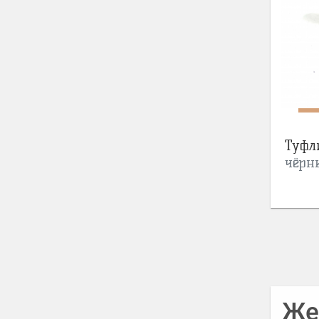
Туфл
чёрн
Же