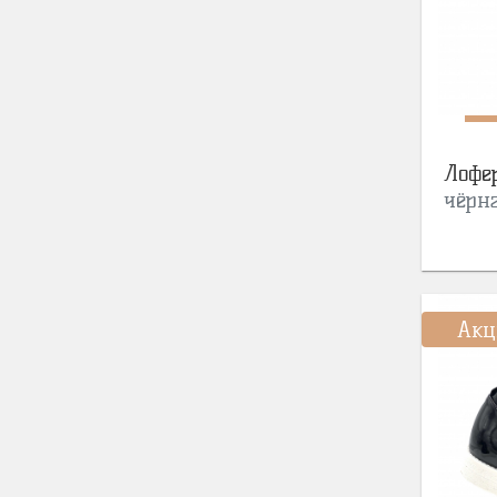
Лофе
чёрн
Акц