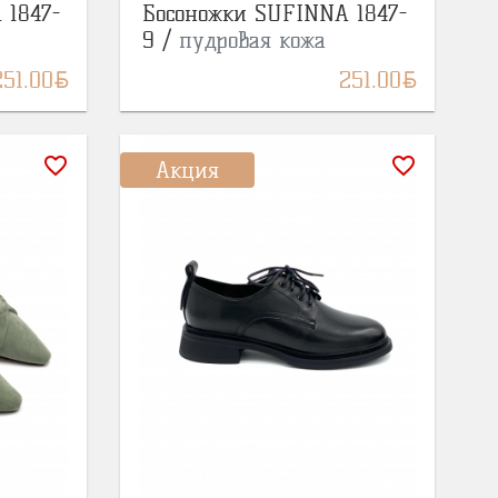
 1847-
Босоножки SUFINNA 1847-
9 /
пудровая кожа
BYN
BYN
251.00
251.00
favorite_border
favorite_border
Акция