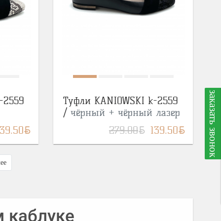
заказать звонок
-2559
Туфли KANIOWSKI k-2559
/
чёрный + чёрный лазер
BYN
BYN
BYN
139.50
279.00
139.50
ее
м каблуке